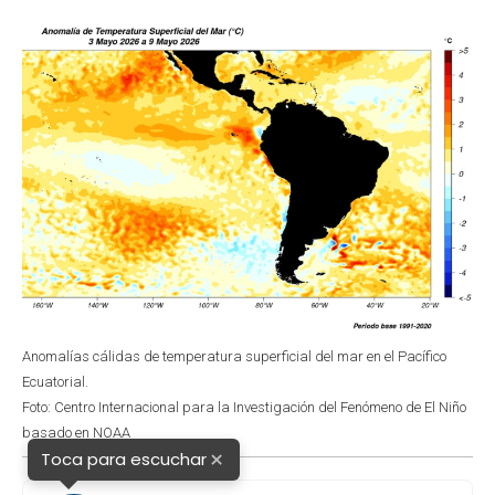
o
p
r
I
k
p
n
Anomalías cálidas de temperatura superficial del mar en el Pacífico
Ecuatorial.
Foto: Centro Internacional para la Investigación del Fenómeno de El Niño
basado en NOAA
×
Toca para escuchar