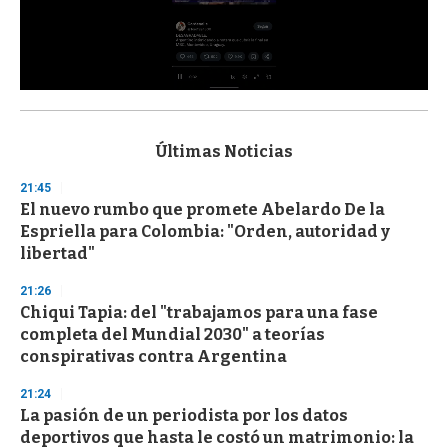
0
s
e
c
Últimas Noticias
o
n
21:45
d
El nuevo rumbo que promete Abelardo De la
s
o
Espriella para Colombia: "Orden, autoridad y
f
libertad"
3
3
s
21:26
e
Chiqui Tapia: del "trabajamos para una fase
c
completa del Mundial 2030" a teorías
o
n
conspirativas contra Argentina
d
s
21:24
La pasión de un periodista por los datos
deportivos que hasta le costó un matrimonio: la