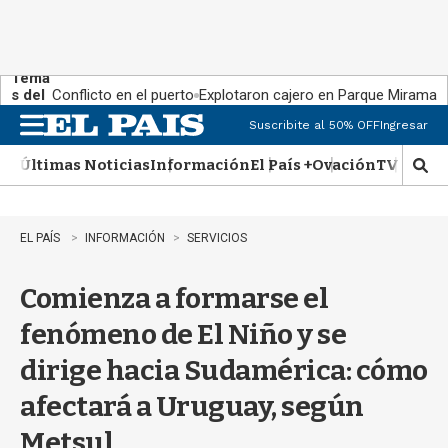
Tema
s del
Conflicto en el puerto
Explotaron cajero en Parque Miramar
día:
Suscribite al 50% OFF
Ingresar
M
e
Últimas Noticias
Información
El País +
Ovación
TV Show
n
M
u
o
s
t
EL PAÍS
INFORMACIÓN
SERVICIOS
r
a
Comienza a formarse el
r
b
fenómeno de El Niño y se
�
s
dirige hacia Sudamérica: cómo
q
u
afectará a Uruguay, según
e
d
Metsul