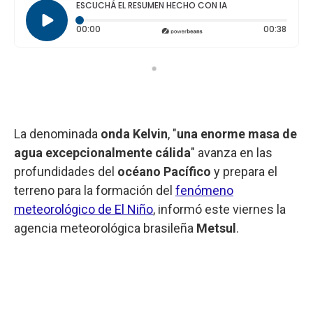
ESCUCHÁ EL RESUMEN HECHO CON IA
Tiempo transcurrido: 0 segundos
Durac
00:00
00:38
La denominada
onda Kelvin
, "
una enorme masa de
agua excepcionalmente cálida
" avanza en las
profundidades del
océano Pacífico
y prepara el
terreno para la formación del
fenómeno
meteorológico de El Niño
, informó este viernes la
agencia meteorológica brasileña
Metsul
.