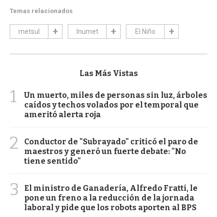
Temas relacionados
metsul
Inumet
El Niño
Las Más Vistas
1
Un muerto, miles de personas sin luz, árboles
caídos y techos volados por el temporal que
ameritó alerta roja
2
Conductor de "Subrayado" criticó el paro de
maestros y generó un fuerte debate: "No
tiene sentido"
3
El ministro de Ganadería, Alfredo Fratti, le
pone un freno a la reducción de la jornada
laboral y pide que los robots aporten al BPS