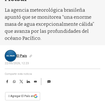
a
La agencia meteorológica brasileña
apuntó que se monitorea “una enorme
masa de agua excepcionalmente cálida”
que avanza por las profundidades del
océano Pacífico.
El País
22/05/2026, 12:23
Compartir esta noticia
F
W
T
L
E
a
h
w
i
m
c
a
i
n
a
e
t
t
k
i
+
Agregar El País en
b
s
t
e
l
o
A
e
d