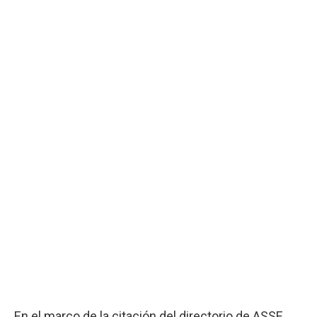
En el marco de la citación del directorio de ASSE