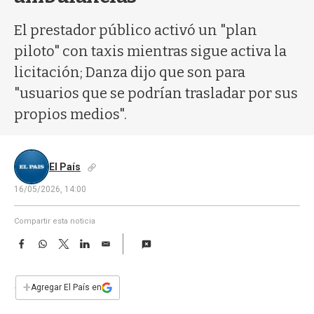
a
El prestador público activó un "plan
piloto" con taxis mientras sigue activa la
licitación; Danza dijo que son para
"usuarios que se podrían trasladar por sus
propios medios".
El País
16/05/2026, 14:00
Compartir esta noticia
F
W
T
L
E
a
h
w
i
m
c
a
i
n
a
e
t
t
k
i
+
Agregar El País en
b
s
t
e
l
o
A
e
d