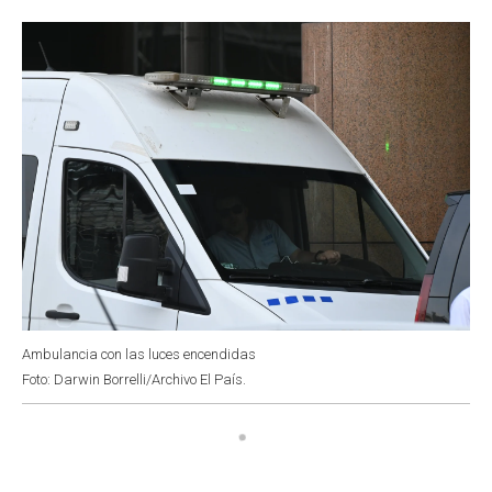
o
p
r
I
k
p
n
Ambulancia con las luces encendidas
Foto: Darwin Borrelli/Archivo El País.