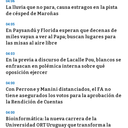
04:06
3
s
La lluvia que no para, causa estragos en la pista
e
de césped de Maroñas
c
o
04:05
n
d
En Paysandú y Florida esperan que decenas de
s
miles vayan a ver al Papa; buscan lugares para
las misas al aire libre
04:03
En la previa a discurso de Lacalle Pou, blancos se
enfrascan en polémica interna sobre qué
oposición ejercer
04:00
Con Perrone y Manini distanciados, el FA no
tiene asegurados los votos para la aprobación de
la Rendición de Cuentas
04:00
Bioinformática: la nueva carrera de la
Universidad ORT Uruguay que transforma la