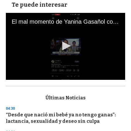
Te puede interesar
El mal momento de Yanina Gasañol con un hincha argentino en "Subrayado"
0
s
e
c
Últimas Noticias
o
n
04:30
d
“Desde que nació mi bebé ya no tengo ganas”:
s
o
lactancia, sexualidad y deseo sin culpa
f
3