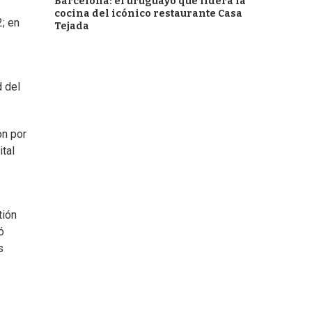
Barcelona: el uruguayo que lidera la
cocina del icónico restaurante Casa
; en
Tejada
d del
ón por
tal
tión
ó
s