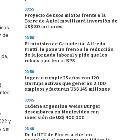
03:55
Proyecto de usos mixtos frente a la
Torre de Antel movilizará inversión de
US$ 80 millones
icos
r de
03:50
El ministro de Ganadería, Alfredo
Fratti, le pone un freno a la reducción
de la jornada laboral y pide que los
ida,
robots aporten al BPS
03:50
Ingenio cumple 25 años con 120
startups activas que generan 2.100
)
empleos y facturan US$ 145 millones
entes
03:45
Cadena argentina Weiss Burger
desembarca en Montevideo con
e
inversión de US$ 400.000
022 y
y sin
03:40
De la UTU de Flores a chef en