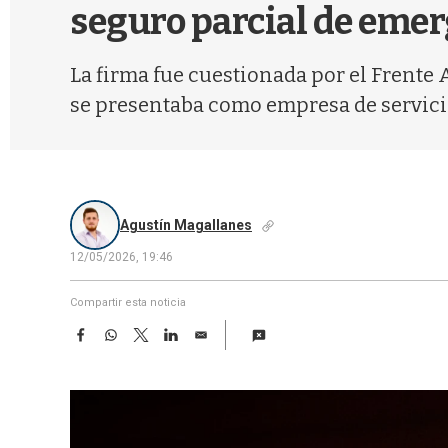
seguro parcial de eme
La firma fue cuestionada por el Frent
se presentaba como empresa de servici
Agustín Magallanes
12/05/2026, 19:46
Compartir esta noticia
F
W
T
L
E
a
h
w
i
m
c
a
i
n
a
e
t
t
k
i
b
s
t
e
l
o
A
e
d