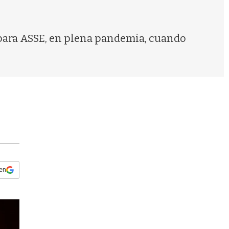
s
q
u
e
 para ASSE, en plena pandemia, cuando
d
a
 en