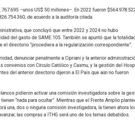
.767.695 –unos US$ 50 millones–. En 2022 fueron $564.978.522
26.754.360, de acuerdo a la auditoría citada.
ministrativa, que concluyó que entre 2022 y 2024 no hubo
talidad del gasto de SAME 105. También se apuntó que la totalida
 el directorio “procediera a la regularización correspondiente”.
imidad, denunciar penalmente a Cipriani y la anterior administraci
s convenios con Círculo Católico y Casmu, y la gestión del Hospi
tes del anterior directorio dijeron a El País que aún no fueron
lancos pidieron activar una comisión investigadora sobre la ges
ienen “nada para ocultar”. Mientras que el Frente Amplio plante
habrá una, dos o ninguna comisión investigadora, la tienen ahora lo
avanzar, las compras a ITHG será uno de los temas debatidos.