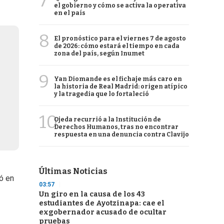
7
el gobierno y cómo se activa la operativa
en el país
8
El pronóstico para el viernes 7 de agosto
de 2026: cómo estará el tiempo en cada
zona del país, según Inumet
9
Yan Diomande es el fichaje más caro en
la historia de Real Madrid: origen atípico
y la tragedia que lo fortaleció
10
Ojeda recurrió a la Institución de
Derechos Humanos, tras no encontrar
respuesta en una denuncia contra Clavijo
Últimas Noticias
zó en
03:57
Un giro en la causa de los 43
estudiantes de Ayotzinapa: cae el
exgobernador acusado de ocultar
pruebas