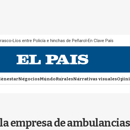
rrasco
Líos entre Policía e hinchas de Peñarol
En Clave País
ienestar
Negocios
Mundo
Rurales
Narrativas visuales
Opin
 la empresa de ambulancias