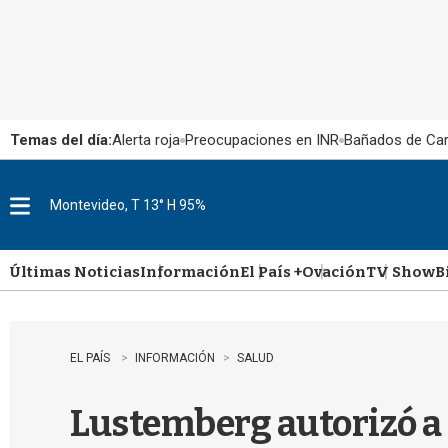
Temas del día:
Alerta roja
Preocupaciones en INR
Bañados de Ca
Montevideo, T 13° H 95%
M
e
n
u
Últimas Noticias
Información
El País +
Ovación
TV Show
B
EL PAÍS
INFORMACIÓN
SALUD
Lustemberg autorizó a