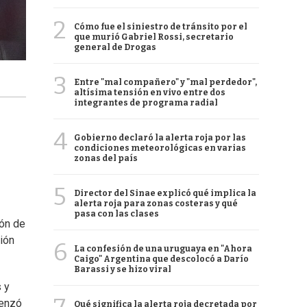
2
Cómo fue el siniestro de tránsito por el
que murió Gabriel Rossi, secretario
general de Drogas
3
Entre "mal compañero" y "mal perdedor",
altísima tensión en vivo entre dos
integrantes de programa radial
4
Gobierno declaró la alerta roja por las
condiciones meteorológicas en varias
zonas del país
5
Director del Sinae explicó qué implica la
alerta roja para zonas costeras y qué
pasa con las clases
ión de
ción
6
La confesión de una uruguaya en "Ahora
Caigo" Argentina que descolocó a Darío
Barassi y se hizo viral
 y
enzó
Qué significa la alerta roja decretada por