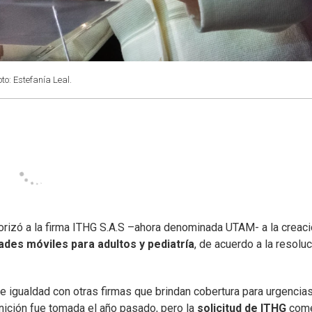
oto: Estefanía Leal.
torizó a la firma ITHG S.A.S –ahora denominada UTAM- a la creac
des móviles para adultos y pediatría
, de acuerdo a la resolu
 igualdad con otras firmas que brindan cobertura para urgencias
ición fue tomada el año pasado, pero la
solicitud de ITHG
com