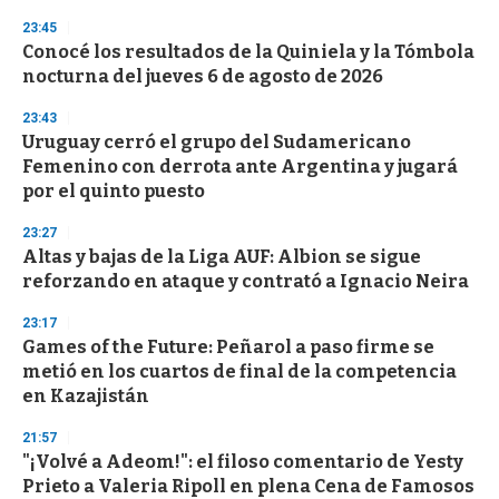
n
23:45
d
Conocé los resultados de la Quiniela y la Tómbola
s
o
nocturna del jueves 6 de agosto de 2026
f
3
23:43
3
s
Uruguay cerró el grupo del Sudamericano
e
Femenino con derrota ante Argentina y jugará
c
por el quinto puesto
o
n
d
23:27
s
Altas y bajas de la Liga AUF: Albion se sigue
reforzando en ataque y contrató a Ignacio Neira
23:17
Games of the Future: Peñarol a paso firme se
metió en los cuartos de final de la competencia
en Kazajistán
21:57
"¡Volvé a Adeom!": el filoso comentario de Yesty
Prieto a Valeria Ripoll en plena Cena de Famosos