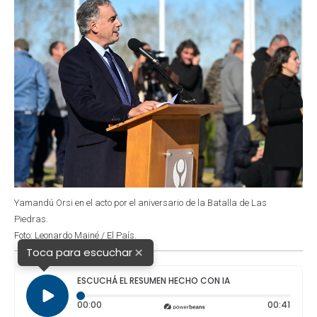
Yamandú Orsi en el acto por el aniversario de la Batalla de Las
Piedras.
Foto: Leonardo Mainé / El País.
×
Toca para escuchar
ESCUCHÁ EL RESUMEN HECHO CON IA
Tiempo transcurrido: 0 segundos
Durac
00:00
00:41