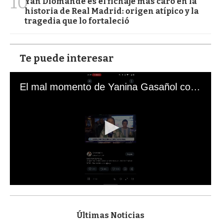
10
Yan Diomande es el fichaje más caro en la
historia de Real Madrid: origen atípico y la
tragedia que lo fortaleció
Te puede interesar
El mal momento de Yanina Gasañol con un hincha argentino en "Subrayado"
0
s
e
c
Últimas Noticias
o