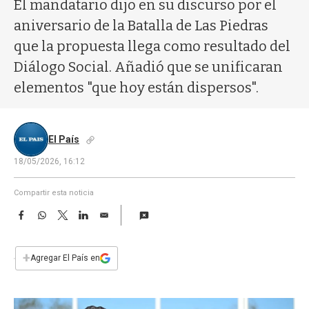
a
El mandatario dijo en su discurso por el
aniversario de la Batalla de Las Piedras
que la propuesta llega como resultado del
Diálogo Social. Añadió que se unificaran
elementos "que hoy están dispersos".
El País
18/05/2026, 16:12
Compartir esta noticia
F
W
T
L
E
a
h
w
i
m
c
a
i
n
a
e
t
t
k
i
+
Agregar El País en
b
s
t
e
l
o
A
e
d
o
p
r
I
k
p
n