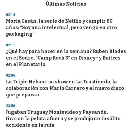
c
Últimas Noticias
o
n
02:14
d
Moria Casán, la serie de Netflix y cumplir 80
s
o
años: “Soy una intelectual, pero vengo en otro
f
packaging”
3
3
s
02:11
e
¿Qué hay para hacer en la semana? Ruben Blades
c
en el Sodre, "Camp Rock 3" en Disney+ y Buitres
o
n
en el Planetario
d
s
02:06
La Triple Nelson: su show en La Trastienda, la
colaboración con Mario Carrero y el nuevo disco
que preparan
23:56
Jugaban Uruguay Montevideo y Paysandú,
tiraron la pelota afuera y se produjo un insólito
accidente en la ruta