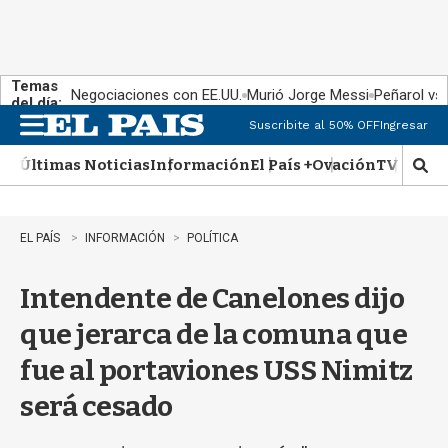
Temas
Negociaciones con EE.UU.
Murió Jorge Messi
Peñarol vs
del día:
Suscribite al 50% OFF
Ingresar
M
e
Últimas Noticias
Información
El País +
Ovación
TV Show
n
M
u
o
s
t
EL PAÍS
INFORMACIÓN
POLÍTICA
r
a
Intendente de Canelones dijo
r
b
que jerarca de la comuna que
�
s
fue al portaviones USS Nimitz
q
u
será cesado
e
d