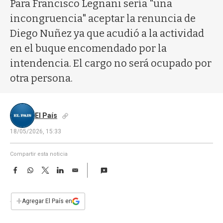
a
Para Francisco Legnani sería "una
incongruencia" aceptar la renuncia de
Diego Nuñez ya que acudió a la actividad
en el buque encomendado por la
intendencia. El cargo no será ocupado por
otra persona.
El País
18/05/2026, 15:33
Compartir esta noticia
F
W
T
L
E
a
h
w
i
m
c
a
i
n
a
e
t
t
k
i
+
Agregar El País en
b
s
t
e
l
o
A
e
d