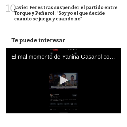
10
Javier Feres tras suspender el partido entre
Torque y Peñarol: “Soy yo el que decide
cuando se juega y cuando no”
Te puede interesar
El mal momento de Yanina Gasañol con un hincha argentino en "Subrayado"
0
s
e