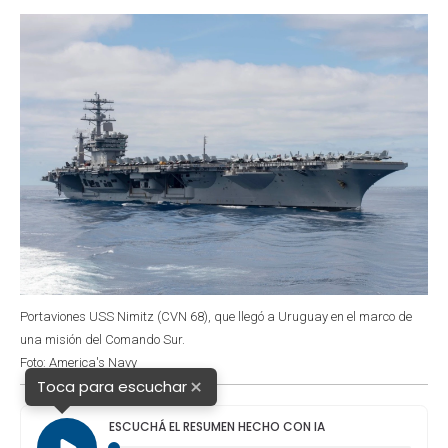
o
p
r
I
k
p
n
Portaviones USS Nimitz (CVN 68), que llegó a Uruguay en el marco de
una misión del Comando Sur.
Foto: America's Navy
×
Toca para escuchar
ESCUCHÁ EL RESUMEN HECHO CON IA