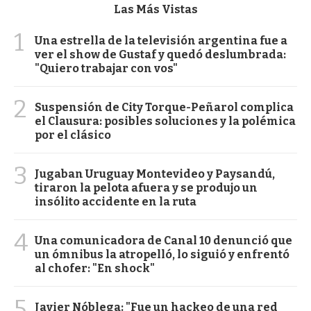
Las Más Vistas
1
Una estrella de la televisión argentina fue a
ver el show de Gustaf y quedó deslumbrada:
"Quiero trabajar con vos"
2
Suspensión de City Torque-Peñarol complica
el Clausura: posibles soluciones y la polémica
por el clásico
3
Jugaban Uruguay Montevideo y Paysandú,
tiraron la pelota afuera y se produjo un
insólito accidente en la ruta
4
Una comunicadora de Canal 10 denunció que
un ómnibus la atropelló, lo siguió y enfrentó
al chofer: "En shock"
5
Javier Nóblega: "Fue un hackeo de una red