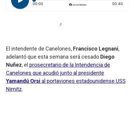
Tiempo transcurrido: 0 segundos
Durac
00:00
00:40
El intendente de Canelones,
Francisco Legnani
,
adelantó que esta semana será cesado
Diego
Nuñez
, el
prosecretario de la Intendencia de
Canelones que acudió junto al presidente
Yamandú Orsi
al portaviones estadounidense USS
Nimitz
.