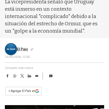
a
La vicepresidenta señaló que Uruguay
está inmerso en un contexto
internacional "complicado" debido a la
situación del estrecho de Ormuz, que es
un "golpe a la economía mundial".
El País
15/05/2026, 12:05
Compartir esta noticia
F
W
T
L
E
a
h
w
i
m
c
a
i
n
a
e
t
t
k
i
+
Agregar El País en
b
s
t
e
l
o
A
e
d
o
p
r
I
k
p
n