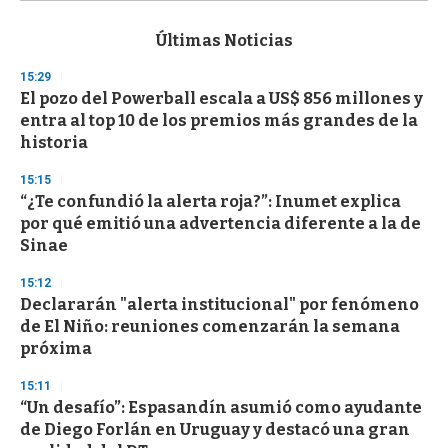
s
e
c
Últimas Noticias
o
n
15:29
d
El pozo del Powerball escala a US$ 856 millones y
s
o
entra al top 10 de los premios más grandes de la
f
historia
3
3
s
15:15
e
“¿Te confundió la alerta roja?”: Inumet explica
c
por qué emitió una advertencia diferente a la de
o
n
Sinae
d
s
15:12
Declararán "alerta institucional" por fenómeno
de El Niño: reuniones comenzarán la semana
próxima
15:11
“Un desafío”: Espasandín asumió como ayudante
de Diego Forlán en Uruguay y destacó una gran