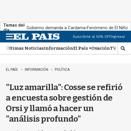
Temas del
Gobierno demanda a Cardama
Fenómeno de El Niño
día:
Suscribite al 50% OFF
Ingresar
M
e
Últimas Noticias
Información
El País +
Ovación
TV Show
n
M
u
o
s
t
EL PAÍS
INFORMACIÓN
POLÍTICA
r
a
"Luz amarilla": Cosse se refirió
r
b
a encuesta sobre gestión de
�
s
Orsi y llamó a hacer un
q
u
"análisis profundo"
e
d