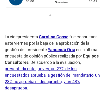
Tiempo transcurrido: 0 segundos
Durac
00:00
00:47
La vicepresidenta
Carolina Cosse
fue consultada
este viernes por la baja de la aprobación de la
gestión del presidente
Yamandú Orsi
en la última
encuesta de opinión pública realizada por
Equipos
Consultores
. De acuerdo a la evaluación,
presentada este jueves, un 27% de los
encuestados aprueba la gestión del mandatario, un
23% no aprueba ni desaprueba, y un 48%
desaprueba
.