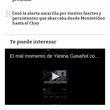
10
Cesó la alerta amarilla por vientos fuertes y
persistentes que abarcaba desde Montevideo
hasta el Chuy
Te puede interesar
El mal momento de Yanina Gasañol con un hincha argentino en "Subrayado"
0