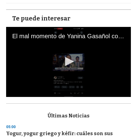
Te puede interesar
El mal momento de Yanina Gasañol con un hincha argentino en "Subrayado"
0
s
e
c
Últimas Noticias
o
n
05:00
d
Yogur, yogur griego y kéfir: cuáles son sus
s