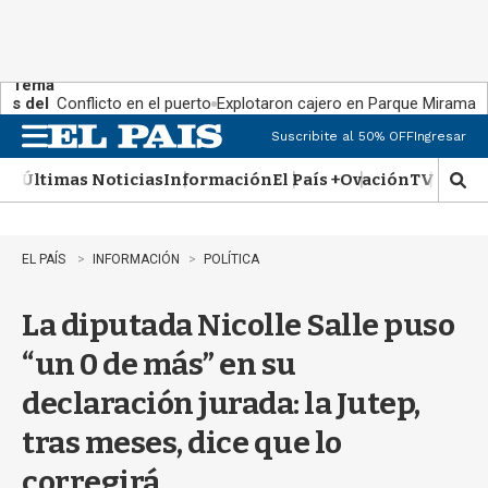
Tema
s del
Conflicto en el puerto
Explotaron cajero en Parque Miramar
día:
Suscribite al 50% OFF
Ingresar
M
e
Últimas Noticias
Información
El País +
Ovación
TV Show
n
M
u
o
s
t
EL PAÍS
INFORMACIÓN
POLÍTICA
r
a
La diputada Nicolle Salle puso
r
b
“un 0 de más” en su
�
s
declaración jurada: la Jutep,
q
u
tras meses, dice que lo
e
d
corregirá