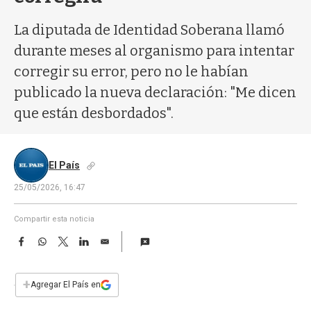
a
La diputada de Identidad Soberana llamó
durante meses al organismo para intentar
corregir su error, pero no le habían
publicado la nueva declaración: "Me dicen
que están desbordados".
El País
25/05/2026, 16:47
Compartir esta noticia
F
W
T
L
E
a
h
w
i
m
c
a
i
n
a
e
t
t
k
i
+
Agregar El País en
b
s
t
e
l
o
A
e
d