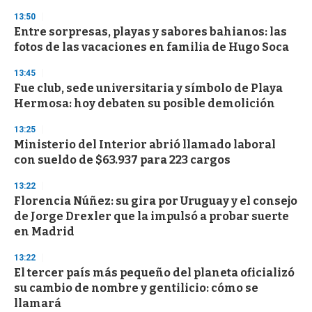
3
13:50
3
s
Entre sorpresas, playas y sabores bahianos: las
e
fotos de las vacaciones en familia de Hugo Soca
c
o
13:45
n
d
Fue club, sede universitaria y símbolo de Playa
s
Hermosa: hoy debaten su posible demolición
13:25
Ministerio del Interior abrió llamado laboral
con sueldo de $63.937 para 223 cargos
13:22
Florencia Núñez: su gira por Uruguay y el consejo
de Jorge Drexler que la impulsó a probar suerte
en Madrid
13:22
El tercer país más pequeño del planeta oficializó
su cambio de nombre y gentilicio: cómo se
llamará