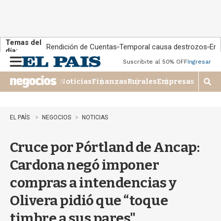
Temas del
Rendición de Cuentas
Temporal causa destrozos
En 
día:
Suscribite al 50% OFF
Ingresar
M
e
Noticias
Finanzas
Rurales
Empresas
n
M
u
o
s
t
EL PAÍS
NEGOCIOS
NOTICIAS
r
a
Cruce por Pórtland de Ancap:
r
b
Cardona negó imponer
�
s
compras a intendencias y
q
u
Olivera pidió que “toque
e
d
timbre a sus pares"