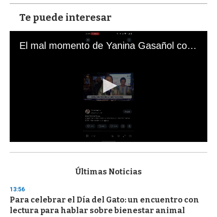
Te puede interesar
El mal momento de Yanina Gasañol con un hincha argentino en "Subrayado"
0
s
e
c
Últimas Noticias
o
n
13:56
d
Para celebrar el Día del Gato: un encuentro con
s
o
lectura para hablar sobre bienestar animal
f