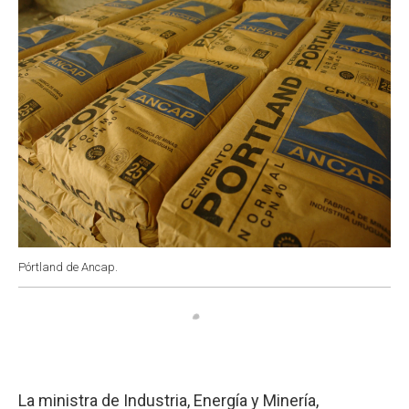
k
p
n
Pórtland de Ancap.
La ministra de Industria, Energía y Minería,