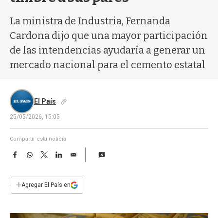
a
La ministra de Industria, Fernanda
Cardona dijo que una mayor participación
de las intendencias ayudaría a generar un
mercado nacional para el cemento estatal
El País
25/05/2026, 15:05
Compartir esta noticia
F
W
T
L
E
a
h
w
i
m
c
a
i
n
a
e
t
t
k
i
+
Agregar El País en
b
s
t
e
l
o
A
e
d
o
p
r
I