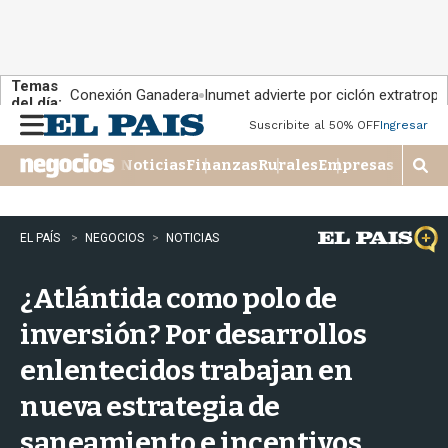
Temas
Conexión Ganadera
Inumet advierte por ciclón extratropi
del día:
Suscribite al 50% OFF
Ingresar
M
e
Noticias
Finanzas
Rurales
Empresas
n
M
u
o
s
t
EL PAÍS
NEGOCIOS
NOTICIAS
r
a
¿Atlántida como polo de
r
b
inversión? Por desarrollos
�
s
enlentecidos trabajan en
q
u
nueva estrategia de
e
d
saneamiento e incentivos