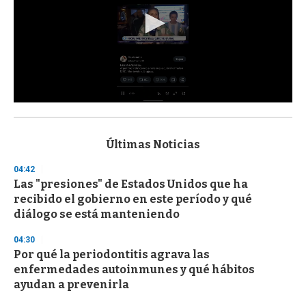
0
s
e
c
Últimas Noticias
o
n
04:42
d
Las "presiones" de Estados Unidos que ha
s
o
recibido el gobierno en este período y qué
f
diálogo se está manteniendo
3
3
s
04:30
e
Por qué la periodontitis agrava las
c
enfermedades autoinmunes y qué hábitos
o
n
ayudan a prevenirla
d
s