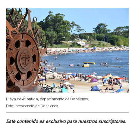
o
p
r
I
k
p
n
Playa de Atlántida, departamento de Canelones.
Foto: Intendencia de Canelones.