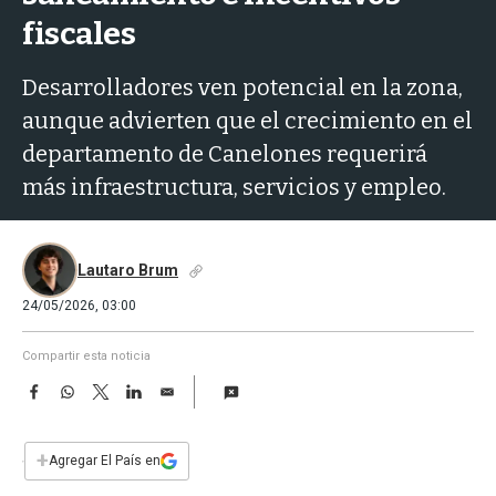
a
fiscales
Desarrolladores ven potencial en la zona,
aunque advierten que el crecimiento en el
departamento de Canelones requerirá
más infraestructura, servicios y empleo.
Lautaro Brum
24/05/2026, 03:00
Compartir esta noticia
F
W
T
L
E
a
h
w
i
m
c
a
i
n
a
e
t
t
k
i
+
Agregar El País en
b
s
t
e
l
o
A
e
d