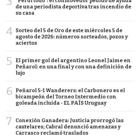
3
"Perdí todo": el conmovedor pedido de ayuda
de una periodista deportiva tras incendio de
su casa
4
Sorteo del 5 de Oro de este miércoles 5 de
agosto de 2026: números sorteados, pozos y
aciertos
5
El primer gol del argentino Leonel Jaime en
Peñarol: en una final y con una definición de
lujo
6
Peñarol 5-1 Wanderers: el Carbonero es el
bicampeón del Torneo Intermedio con
goleada incluida - EL PAÍS Uruguay
7
Conexión Ganadera: Justicia prorrogó las
cautelares; Cabral denunció amenazas y
Carrasco reclamó traslados