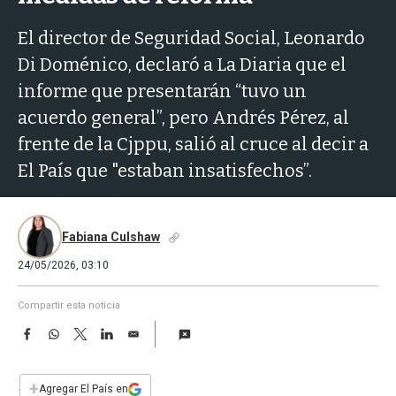
a
El director de Seguridad Social, Leonardo
Di Doménico, declaró a La Diaria que el
informe que presentarán “tuvo un
acuerdo general”, pero Andrés Pérez, al
frente de la Cjppu, salió al cruce al decir a
El País que "estaban insatisfechos”.
Fabiana Culshaw
24/05/2026, 03:10
Compartir esta noticia
F
W
T
L
E
a
h
w
i
m
c
a
i
n
a
e
t
t
k
i
+
Agregar El País en