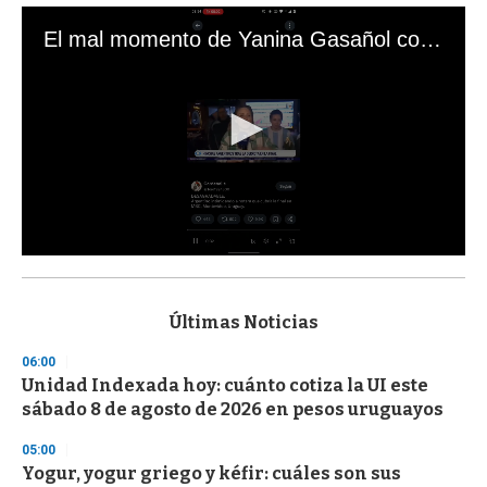
El mal momento de Yanina Gasañol con un hincha argentino en "Subrayado"
0
s
e
c
Últimas Noticias
o
n
06:00
d
Unidad Indexada hoy: cuánto cotiza la UI este
s
o
sábado 8 de agosto de 2026 en pesos uruguayos
f
3
05:00
3
s
Yogur, yogur griego y kéfir: cuáles son sus