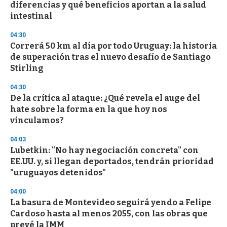
e
diferencias y qué beneficios aportan a la salud
c
intestinal
o
n
d
04:30
s
Correrá 50 km al día por todo Uruguay: la historia
de superación tras el nuevo desafío de Santiago
Stirling
04:30
De la crítica al ataque: ¿Qué revela el auge del
hate sobre la forma en la que hoy nos
vinculamos?
04:03
Lubetkin: "No hay negociación concreta" con
EE.UU. y, si llegan deportados, tendrán prioridad
"uruguayos detenidos"
04:00
La basura de Montevideo seguirá yendo a Felipe
Cardoso hasta al menos 2055, con las obras que
prevé la IMM