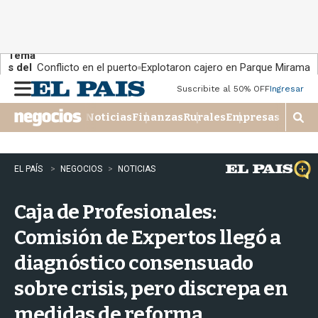
Tema
s del
Conflicto en el puerto
Explotaron cajero en Parque Miramar
día:
Suscribite al 50% OFF
Ingresar
M
e
Noticias
Finanzas
Rurales
Empresas
n
M
u
o
s
t
EL PAÍS
NEGOCIOS
NOTICIAS
r
a
Caja de Profesionales:
r
b
Comisión de Expertos llegó a
�
s
diagnóstico consensuado
q
u
sobre crisis, pero discrepa en
e
d
medidas de reforma