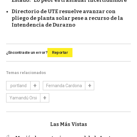
Estado: "Lo peor es trasladar incertidumbre"
Directorio de UTE resuelve avanzar con
pliego de planta solar pese a recurso de la
Intendencia de Durazno
¿Encontraste un error?
Reportar
Temas relacionados
portland
Fernanda Cardona
Yamandú Orsi
Las Más Vistas