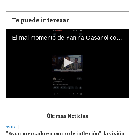
Te puede interesar
El mal momento de Yanina Gasañol con un hincha argentino en "Subrayado"
0
s
e
c
Últimas Noticias
o
n
12:07
d
"Es un mercado en punto de inflexión": la visión
s