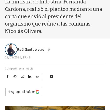
a
La ministra de Industria, Fernanda
Cardona, realizó el planteo mediante una
carta que envió al presidente del
organismo que reúne a las comunas,
Nicolás Olivera.
Raúl Santopietro
22/05/2026, 19:48
Compartir esta noticia
F
W
T
L
E
a
h
w
i
m
c
a
i
n
a
e
t
t
k
i
+
Agregar El País en
b
s
t
e
l
o
A
e
d
o
p
r
I
k
p
n