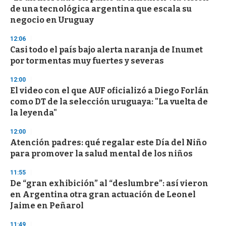
o
de una tecnológica argentina que escala su
f
negocio en Uruguay
3
3
s
12:06
e
Casi todo el país bajo alerta naranja de Inumet
c
por tormentas muy fuertes y severas
o
n
d
12:00
s
El video con el que AUF oficializó a Diego Forlán
como DT de la selección uruguaya: "La vuelta de
la leyenda"
12:00
Atención padres: qué regalar este Día del Niño
para promover la salud mental de los niños
11:55
De “gran exhibición” al “deslumbre”: así vieron
en Argentina otra gran actuación de Leonel
Jaime en Peñarol
11:49