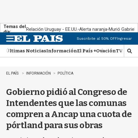
Temas del
Relación Uruguay - EE.UU.
Alerta naranja
Murió Gabriel 
día:
Suscribite al 50% OFF
Ingresar
M
e
Últimas Noticias
Información
El País +
Ovación
TV Show
n
M
u
o
s
t
EL PAÍS
INFORMACIÓN
POLÍTICA
r
a
Gobierno pidió al Congreso de
r
b
Intendentes que las comunas
�
s
compren a Ancap una cuota de
q
u
pórtland para sus obras
e
d