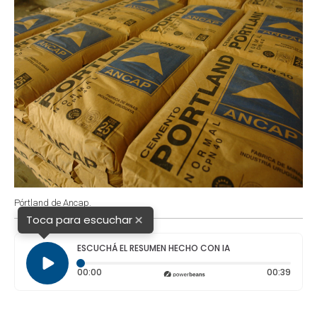
Pórtland de Ancap.
×
Toca para escuchar
ESCUCHÁ EL RESUMEN HECHO CON IA
Tiempo transcurrido: 0 segundos
Durac
00:00
00:39