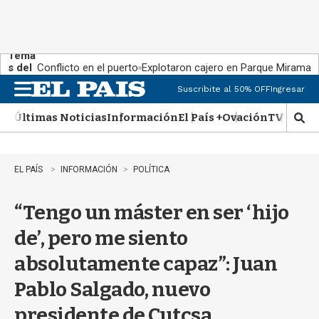
Tema
s del
Conflicto en el puerto
Explotaron cajero en Parque Miramar
día:
Suscribite al 50% OFF
Ingresar
M
e
Últimas Noticias
Información
El País +
Ovación
TV Show
n
M
u
o
s
t
EL PAÍS
INFORMACIÓN
POLÍTICA
r
a
“Tengo un máster en ser ‘hijo
r
b
de’, pero me siento
�
s
absolutamente capaz”: Juan
q
u
Pablo Salgado, nuevo
e
d
presidente de Cutcsa