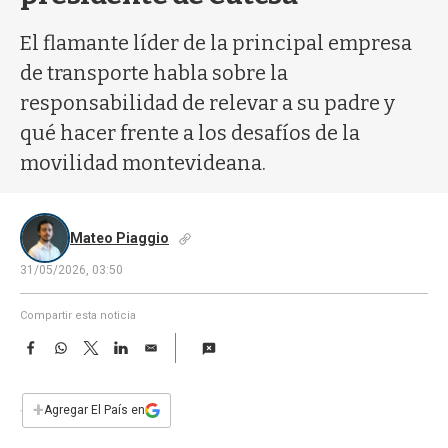
a
El flamante líder de la principal empresa
de transporte habla sobre la
responsabilidad de relevar a su padre y
qué hacer frente a los desafíos de la
movilidad montevideana.
Mateo Piaggio
31/05/2026, 03:50
Compartir esta noticia
F
W
T
L
E
a
h
w
i
m
c
a
i
n
a
e
t
t
k
i
+
Agregar El País en
b
s
t
e
l
o
A
e
d