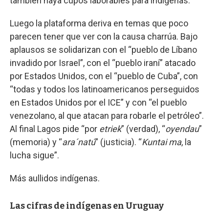
también haya cupos laborables para indígenas.
Luego la plataforma deriva en temas que poco
parecen tener que ver con la causa charrúa. Bajo
aplausos se solidarizan con el “pueblo de Líbano
invadido por Israel”, con el “pueblo iraní” atacado
por Estados Unidos, con el “pueblo de Cuba”, con
“todas y todos los latinoamericanos perseguidos
en Estados Unidos por el ICE” y con “el pueblo
venezolano, al que atacan para robarle el petróleo”.
Al final Lagos pide “por
etriek
” (verdad), “
oyendau
”
(memoria) y “
ara´natú
” (justicia). “
Kuntai ma
, la
lucha sigue”.
Más aullidos indígenas.
Las cifras de indígenas en Uruguay