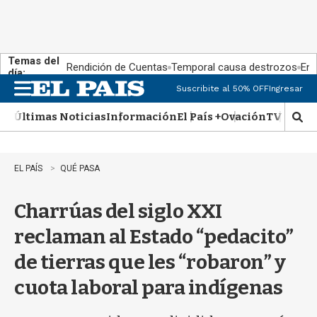
Temas del
Rendición de Cuentas
Temporal causa destrozos
En 
día:
Suscribite al 50% OFF
Ingresar
M
e
Últimas Noticias
Información
El País +
Ovación
TV Show
n
M
u
o
s
t
EL PAÍS
QUÉ PASA
r
a
Charrúas del siglo XXI
r
b
reclaman al Estado “pedacito”
�
s
de tierras que les “robaron” y
q
u
cuota laboral para indígenas
e
d