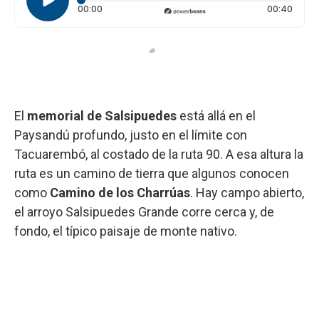
Tiempo transcurrido: 0 segundos
Durac
00:00
00:40
El
memorial de Salsipuedes
está allá en el
Paysandú profundo, justo en el límite con
Tacuarembó, al costado de la ruta 90. A esa altura la
ruta es un camino de tierra que algunos conocen
como
Camino de los Charrúas
. Hay campo abierto,
el arroyo Salsipuedes Grande corre cerca y, de
fondo, el típico paisaje de monte nativo.