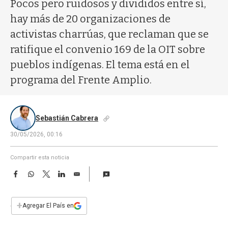
a
Pocos pero ruidosos y divididos entre sí,
hay más de 20 organizaciones de
activistas charrúas, que reclaman que se
ratifique el convenio 169 de la OIT sobre
pueblos indígenas. El tema está en el
programa del Frente Amplio.
Sebastián Cabrera
30/05/2026, 00:16
Compartir esta noticia
F
W
T
L
E
a
h
w
i
m
c
a
i
n
a
e
t
t
k
i
+
Agregar El País en
b
s
t
e
l
o
A
e
d