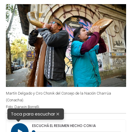
o
p
r
I
k
p
n
Martín Delgado y Ciro Chonik del Consejo de la Nación Charrúa
(Conacha).
Foto: Darwin Borrelli.
×
Toca para escuchar
ESCUCHÁ EL RESUMEN HECHO CON IA