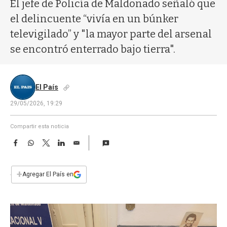
a
El jefe de Policía de Maldonado señaló que
el delincuente “vivía en un búnker
televigilado” y "la mayor parte del arsenal
se encontró enterrado bajo tierra".
El País
29/05/2026, 19:29
Compartir esta noticia
F
W
T
L
E
a
h
w
i
m
c
a
i
n
a
e
t
t
k
i
+
Agregar El País en
b
s
t
e
l
o
A
e
d
o
p
r
I
k
p
n