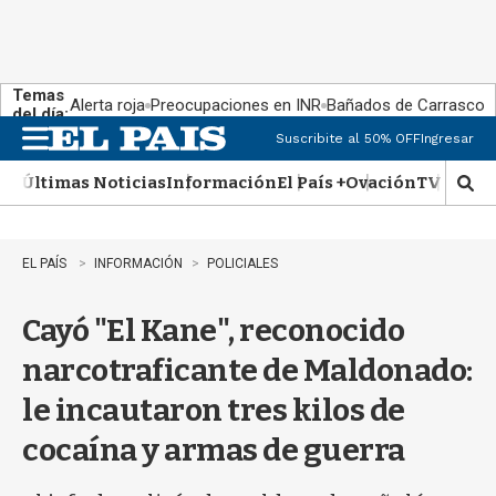
Temas
Alerta roja
Preocupaciones en INR
Bañados de Carrasco
del día:
Suscribite al 50% OFF
Ingresar
M
e
Últimas Noticias
Información
El País +
Ovación
TV Show
n
M
u
o
s
t
EL PAÍS
INFORMACIÓN
POLICIALES
r
a
Cayó "El Kane", reconocido
r
b
narcotraficante de Maldonado:
�
s
le incautaron tres kilos de
q
u
cocaína y armas de guerra
e
d