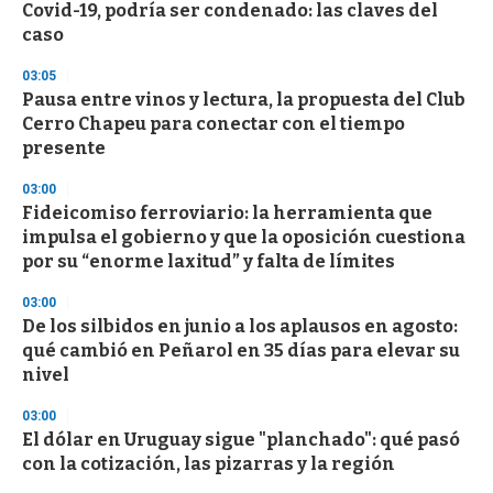
e
Covid-19, podría ser condenado: las claves del
c
caso
o
n
d
03:05
s
Pausa entre vinos y lectura, la propuesta del Club
Cerro Chapeu para conectar con el tiempo
presente
03:00
Fideicomiso ferroviario: la herramienta que
impulsa el gobierno y que la oposición cuestiona
por su “enorme laxitud” y falta de límites
03:00
De los silbidos en junio a los aplausos en agosto:
qué cambió en Peñarol en 35 días para elevar su
nivel
03:00
El dólar en Uruguay sigue "planchado": qué pasó
con la cotización, las pizarras y la región