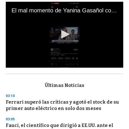
El mal momento de Yanina Gasañol con un hincha argentino en "Subrayado"
0
s
e
c
Últimas Noticias
o
n
03:10
d
Ferrari superó las críticas y agotó el stock de su
s
o
primer auto eléctrico en solo dos meses
f
3
03:05
3
s
Fauci, el científico que dirigió a EE.UU. ante el