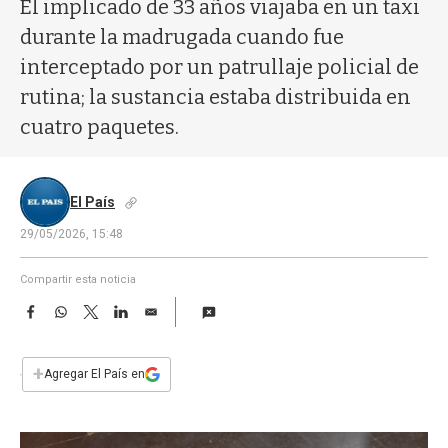
a
El implicado de 33 años viajaba en un taxi
durante la madrugada cuando fue
interceptado por un patrullaje policial de
rutina; la sustancia estaba distribuida en
cuatro paquetes.
El País
29/05/2026, 15:48
Compartir esta noticia
F
W
T
L
E
a
h
w
i
m
c
a
i
n
a
e
t
t
k
i
+
Agregar El País en
b
s
t
e
l
o
A
e
d
o
p
r
I
k
p
n