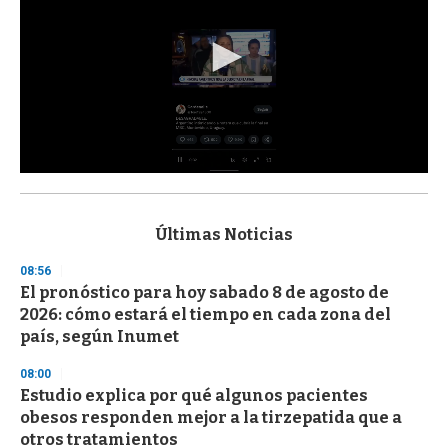
0
s
e
c
Últimas Noticias
o
n
08:56
d
El pronóstico para hoy sabado 8 de agosto de
s
o
2026: cómo estará el tiempo en cada zona del
f
país, según Inumet
3
3
s
08:00
e
Estudio explica por qué algunos pacientes
c
obesos responden mejor a la tirzepatida que a
o
n
otros tratamientos