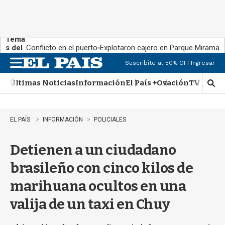
Tema
s del
Conflicto en el puerto
Explotaron cajero en Parque Miramar
día:
Suscribite al 50% OFF
Ingresar
M
e
Últimas Noticias
Información
El País +
Ovación
TV Show
n
M
u
o
s
t
EL PAÍS
INFORMACIÓN
POLICIALES
r
a
Detienen a un ciudadano
r
b
brasileño con cinco kilos de
�
s
marihuana ocultos en una
q
u
valija de un taxi en Chuy
e
d