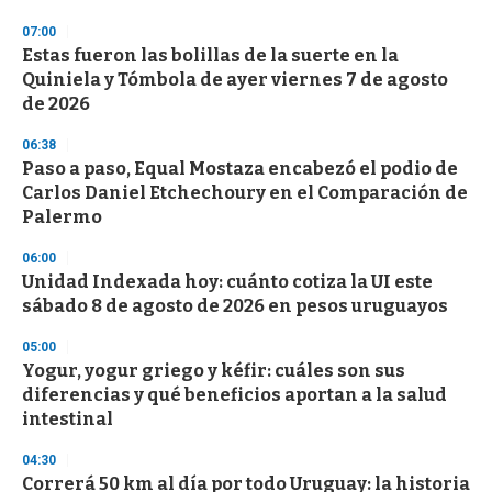
d
s
07:00
Estas fueron las bolillas de la suerte en la
Quiniela y Tómbola de ayer viernes 7 de agosto
de 2026
06:38
Paso a paso, Equal Mostaza encabezó el podio de
Carlos Daniel Etchechoury en el Comparación de
Palermo
06:00
Unidad Indexada hoy: cuánto cotiza la UI este
sábado 8 de agosto de 2026 en pesos uruguayos
05:00
Yogur, yogur griego y kéfir: cuáles son sus
diferencias y qué beneficios aportan a la salud
intestinal
04:30
Correrá 50 km al día por todo Uruguay: la historia