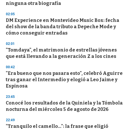
ninguna otra biografía
3
3
s
02:05
e
DM Experience en Montevideo Music Box: fecha
c
del show de la banda tributo a Depeche Mode y
o
n
cómo conseguir entradas
d
s
02:01
"Tomdaya", el matrimonio de estrellas jóvenes
que está llevando a la generación Z a los cines
00:42
"Era bueno que nos pasara esto", celebró Aguirre
tras ganar el Intermedio y elogió a Leo Jaime y
Espinosa
23:45
Conocé los resultados de la Quiniela y la Tómbola
nocturna del miércoles 5 de agosto de 2026
22:49
"Tranquilo el camello...": la frase que eligió