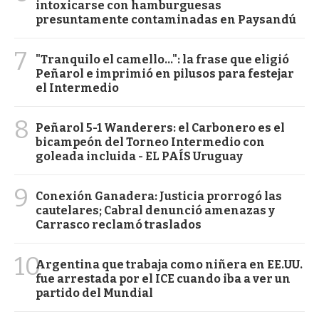
intoxicarse con hamburguesas
presuntamente contaminadas en Paysandú
7
"Tranquilo el camello...": la frase que eligió
Peñarol e imprimió en pilusos para festejar
el Intermedio
8
Peñarol 5-1 Wanderers: el Carbonero es el
bicampeón del Torneo Intermedio con
goleada incluida - EL PAÍS Uruguay
9
Conexión Ganadera: Justicia prorrogó las
cautelares; Cabral denunció amenazas y
Carrasco reclamó traslados
10
Argentina que trabaja como niñera en EE.UU.
fue arrestada por el ICE cuando iba a ver un
partido del Mundial