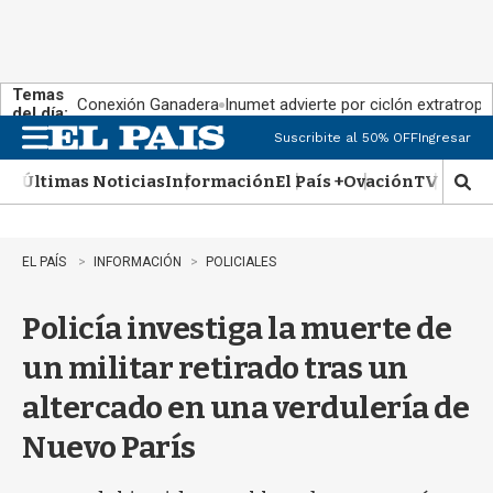
Temas
Conexión Ganadera
Inumet advierte por ciclón extratropi
del día:
Suscribite al 50% OFF
Ingresar
M
e
Últimas Noticias
Información
El País +
Ovación
TV Show
n
M
u
o
s
t
EL PAÍS
INFORMACIÓN
POLICIALES
r
a
Policía investiga la muerte de
r
b
un militar retirado tras un
�
s
altercado en una verdulería de
q
u
Nuevo París
e
d