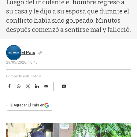
a
Luego del incidente el hombre regresó a
su casa y le dijo a su esposa que durante el
conflicto había sido golpeado. Minutos
después comenzó a sentirse mal y falleció.
El País
28/05/2026, 16:45
Compartir esta noticia
F
W
T
L
E
a
h
w
i
m
c
a
i
n
a
e
t
t
k
i
+
Agregar El País en
b
s
t
e
l
o
A
e
d
o
p
r
I
k
p
n