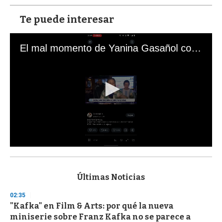
Te puede interesar
El mal momento de Yanina Gasañol con un hincha argentino en "Subrayado"
0
s
e
c
Últimas Noticias
o
n
02:35
d
"Kafka" en Film & Arts: por qué la nueva
s
o
miniserie sobre Franz Kafka no se parece a
f