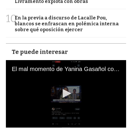
Livramento explota con obras
10
En la previa a discurso de Lacalle Pou,
blancos se enfrascan en polémica interna
sobre qué oposición ejercer
Te puede interesar
El mal momento de Yanina Gasañol con un hincha argentino en "Subrayado"
0