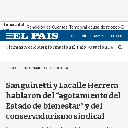
Temas del
Rendición de Cuentas
Temporal causa destrozos
En 
día:
Suscribite al 50% OFF
Ingresar
M
e
Últimas Noticias
Información
El País +
Ovación
TV Show
n
M
u
o
s
t
EL PAÍS
INFORMACIÓN
POLÍTICA
r
a
Sanguinetti y Lacalle Herrera
r
b
hablaron del “agotamiento del
�
s
Estado de bienestar” y del
q
u
conservadurismo sindical
e
d