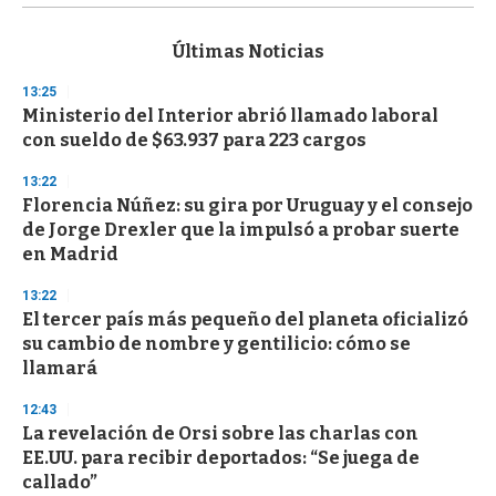
s
e
c
Últimas Noticias
o
n
13:25
d
Ministerio del Interior abrió llamado laboral
s
o
con sueldo de $63.937 para 223 cargos
f
3
13:22
3
s
Florencia Núñez: su gira por Uruguay y el consejo
e
de Jorge Drexler que la impulsó a probar suerte
c
en Madrid
o
n
d
13:22
s
El tercer país más pequeño del planeta oficializó
su cambio de nombre y gentilicio: cómo se
llamará
12:43
La revelación de Orsi sobre las charlas con
EE.UU. para recibir deportados: “Se juega de
callado”