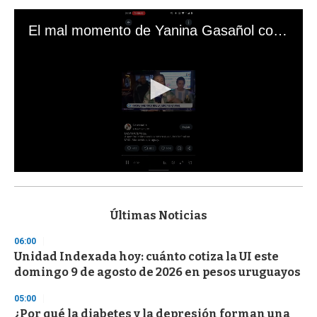
El mal momento de Yanina Gasañol con un hincha argentino en "Subrayado"
0
s
e
c
Últimas Noticias
o
n
06:00
d
Unidad Indexada hoy: cuánto cotiza la UI este
s
o
domingo 9 de agosto de 2026 en pesos uruguayos
f
3
05:00
3
s
¿Por qué la diabetes y la depresión forman una