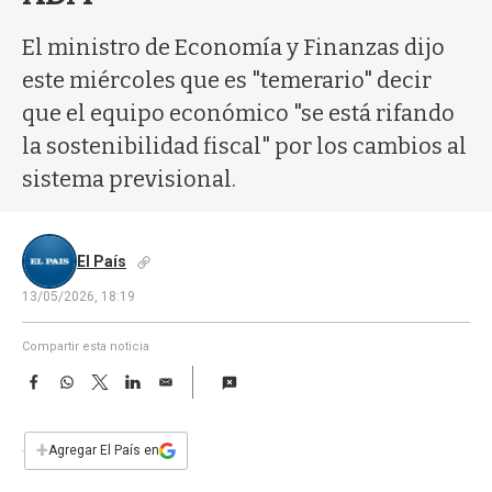
a
El ministro de Economía y Finanzas dijo
este miércoles que es "temerario" decir
que el equipo económico "se está rifando
la sostenibilidad fiscal" por los cambios al
sistema previsional.
El País
13/05/2026, 18:19
Compartir esta noticia
F
W
T
L
E
a
h
w
i
m
c
a
i
n
a
e
t
t
k
i
+
Agregar El País en
b
s
t
e
l
o
A
e
d