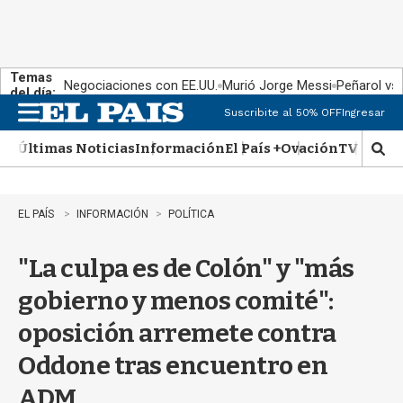
Temas
Negociaciones con EE.UU.
Murió Jorge Messi
Peñarol vs
del día:
Suscribite al 50% OFF
Ingresar
M
e
Últimas Noticias
Información
El País +
Ovación
TV Show
n
M
u
o
s
t
EL PAÍS
INFORMACIÓN
POLÍTICA
r
a
"La culpa es de Colón" y "más
r
b
gobierno y menos comité":
�
s
oposición arremete contra
q
u
Oddone tras encuentro en
e
d
ADM