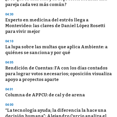
e
pareja cada vez más común?
c
o
04:30
n
d
Experto en medicina del estrés llega a
s
Montevideo: las claves de Daniel López Rosetti
para vivir mejor
04:10
La lupa sobre las multas que aplica Ambiente: a
quiénes se sanciona y por qué
04:05
Rendición de Cuentas: FA con los días contados
para lograr votos necesarios; oposición visualiza
apoyo a proyectos aparte
04:01
Columna de APPCU: de cal y de arena
04:00
“La tecnología ayuda; la diferencia la hace una
decisión humana”: Alejandro Curcio analiza el