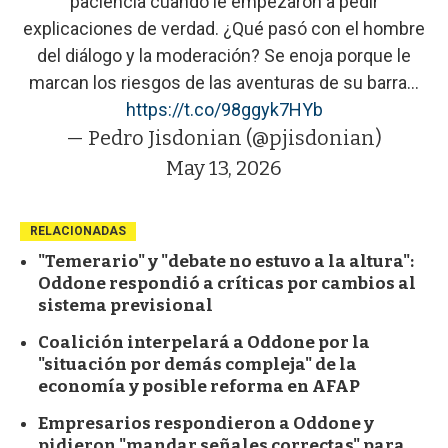
paciencia cuando le empezaron a pedir
explicaciones de verdad. ¿Qué pasó con el hombre
del diálogo y la moderación? Se enoja porque le
marcan los riesgos de las aventuras de su barra…
https://t.co/98ggyk7HYb
— Pedro Jisdonian (@pjisdonian)
May 13, 2026
RELACIONADAS
"Temerario" y "debate no estuvo a la altura":
Oddone respondió a críticas por cambios al
sistema previsional
Coalición interpelará a Oddone por la
"situación por demás compleja" de la
economía y posible reforma en AFAP
Empresarios respondieron a Oddone y
pidieron "mandar señales correctas" para