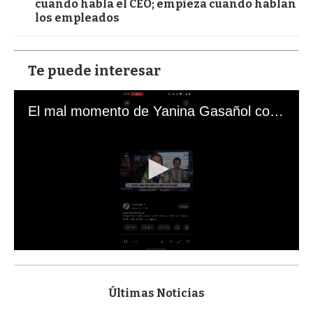
cuando habla el CEO; empieza cuando hablan
los empleados
Te puede interesar
El mal momento de Yanina Gasañol con un hincha argentino en "Subrayado"
0
s
e
c
Últimas Noticias
o
n