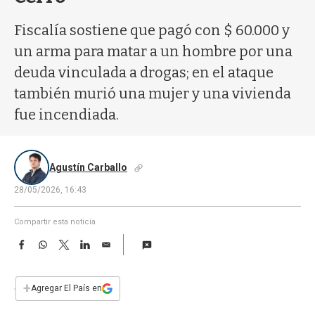
a
Fiscalía sostiene que pagó con $ 60.000 y
un arma para matar a un hombre por una
deuda vinculada a drogas; en el ataque
también murió una mujer y una vivienda
fue incendiada.
Agustín Carballo
28/05/2026, 16:43
Compartir esta noticia
F
W
T
L
E
a
h
w
i
m
c
a
i
n
a
e
t
t
k
i
+
Agregar El País en
b
s
t
e
l
o
A
e
d