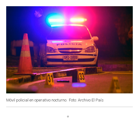
o
p
r
I
k
p
n
Móvil policial en operativo nocturno.
Foto: Archivo El País