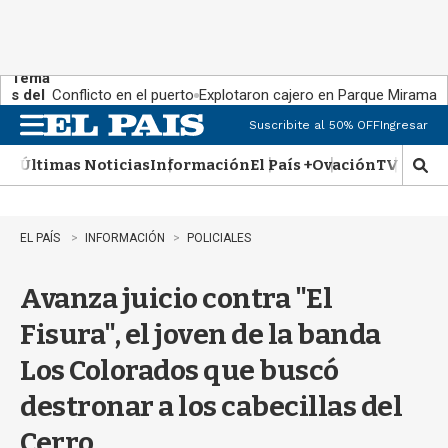
Tema
s del
Conflicto en el puerto
Explotaron cajero en Parque Miramar
día:
Suscribite al 50% OFF
Ingresar
M
e
Últimas Noticias
Información
El País +
Ovación
TV Show
n
M
u
o
s
t
EL PAÍS
INFORMACIÓN
POLICIALES
r
a
Avanza juicio contra "El
r
b
Fisura", el joven de la banda
�
s
Los Colorados que buscó
q
u
destronar a los cabecillas del
e
d
Cerro