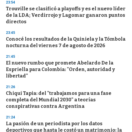
23:54
d
Trouville se clasificó a playoffs y es el nuevo líder
s
o
de la LDA; Verdirrojo y Lagomar ganaron puntos
f
directos
3
3
s
23:45
e
Conocé los resultados de la Quiniela y la Tómbola
c
nocturna del viernes 7 de agosto de 2026
o
n
d
21:45
s
El nuevo rumbo que promete Abelardo De la
Espriella para Colombia: "Orden, autoridad y
libertad"
21:26
Chiqui Tapia: del "trabajamos para una fase
completa del Mundial 2030" a teorías
conspirativas contra Argentina
21:24
La pasión de un periodista por los datos
deportivos que hasta le costó un matrimonio: la