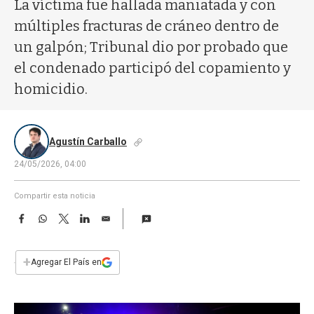
a
La víctima fue hallada maniatada y con
múltiples fracturas de cráneo dentro de
un galpón; Tribunal dio por probado que
el condenado participó del copamiento y
homicidio.
Agustín Carballo
24/05/2026, 04:00
Compartir esta noticia
F
W
T
L
E
a
h
w
i
m
c
a
i
n
a
e
t
t
k
i
+
Agregar El País en
b
s
t
e
l
o
A
e
d
o
p
r
I
k
p
n