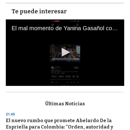
Te puede interesar
El mal momento de Yanina Gasañol con un hincha argentino en "Subrayado"
0
s
e
c
Últimas Noticias
o
n
21:45
d
El nuevo rumbo que promete Abelardo De la
s
o
Espriella para Colombia: "Orden, autoridad y
f