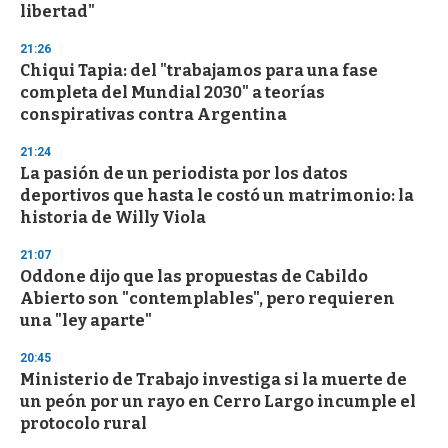
libertad"
3
3
s
21:26
e
Chiqui Tapia: del "trabajamos para una fase
c
completa del Mundial 2030" a teorías
o
n
conspirativas contra Argentina
d
s
21:24
La pasión de un periodista por los datos
deportivos que hasta le costó un matrimonio: la
historia de Willy Viola
21:07
Oddone dijo que las propuestas de Cabildo
Abierto son "contemplables", pero requieren
una "ley aparte"
20:45
Ministerio de Trabajo investiga si la muerte de
un peón por un rayo en Cerro Largo incumple el
protocolo rural