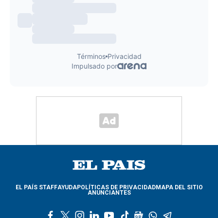
EL PAÍS STAFF
AYUDA
POLÍTICAS DE PRIVACIDAD
MAPA DEL SITIO
ANUNCIANTES
f
t
i
l
y
t
g
w
t