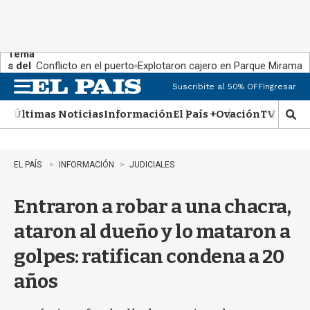
Tema
s del
Conflicto en el puerto
Explotaron cajero en Parque Miramar
día:
Suscribite al 50% OFF
Ingresar
M
e
Últimas Noticias
Información
El País +
Ovación
TV Show
n
M
u
o
s
t
EL PAÍS
INFORMACIÓN
JUDICIALES
r
a
Entraron a robar a una chacra,
r
b
ataron al dueño y lo mataron a
�
s
golpes: ratifican condena a 20
q
u
años
e
d