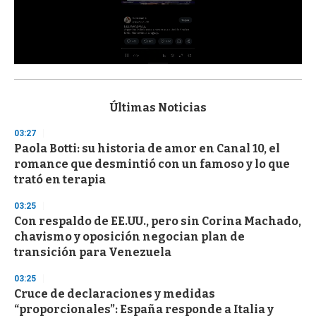
0
s
e
c
Últimas Noticias
o
n
03:27
d
Paola Botti: su historia de amor en Canal 10, el
s
o
romance que desmintió con un famoso y lo que
f
trató en terapia
3
3
s
03:25
e
Con respaldo de EE.UU., pero sin Corina Machado,
c
chavismo y oposición negocian plan de
o
n
transición para Venezuela
d
s
03:25
Cruce de declaraciones y medidas
“proporcionales”: España responde a Italia y