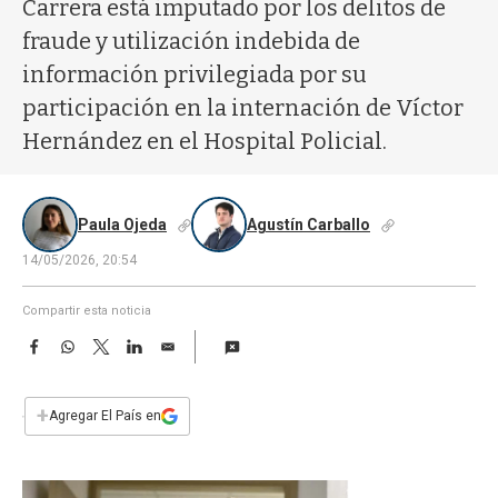
a
Carrera está imputado por los delitos de
fraude y utilización indebida de
información privilegiada por su
participación en la internación de Víctor
Hernández en el Hospital Policial.
Paula Ojeda
Agustín Carballo
14/05/2026, 20:54
Compartir esta noticia
F
W
T
L
E
a
h
w
i
m
c
a
i
n
a
e
t
t
k
i
+
Agregar El País en
b
s
t
e
l
o
A
e
d
o
p
r
I
k
p
n