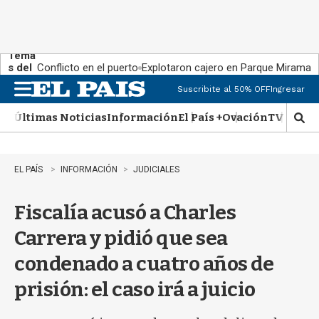
Tema
s del
Conflicto en el puerto
Explotaron cajero en Parque Miramar
día:
Suscribite al 50% OFF
Ingresar
M
e
Últimas Noticias
Información
El País +
Ovación
TV Show
n
M
u
o
s
t
EL PAÍS
INFORMACIÓN
JUDICIALES
r
a
Fiscalía acusó a Charles
r
b
Carrera y pidió que sea
�
s
condenado a cuatro años de
q
u
prisión: el caso irá a juicio
e
d