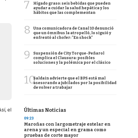
7
Hígado graso: seis bebidas que pueden
ayudar a cuidar la salud hepática y los
hábitos que las complementan
8
Una comunicadora de Canal 10 denunció
que un ómnibus la atropelló, lo siguió y
enfrentó al chofer: "En shock"
9
Suspensión de City Torque-Peñarol
complica el Clausura: posibles
soluciones y la polémica por el clásico
10
Saldain advierte que el BPS está mal
asesorando a jubilados por la posibilidad
de volver a trabajar
sí, el
Últimas Noticias
09:23
Maroñas con largometraje estelar en
arena y un especial en grama como
pruebas de corte mayor