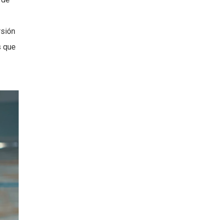
rsión
s que