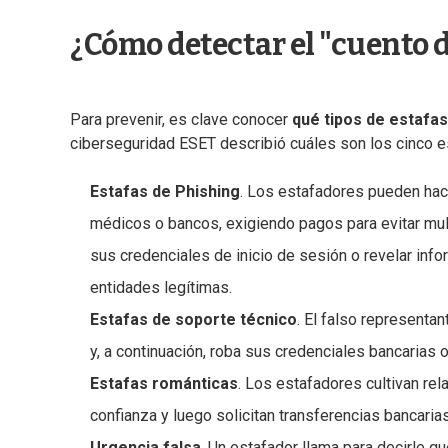
¿Cómo detectar el "cuento de
Para prevenir, es clave conocer
qué tipos de estafas
ciberseguridad ESET describió cuáles son los cinco 
Estafas de Phishing
. Los estafadores pueden hac
médicos o bancos, exigiendo pagos para evitar mult
sus credenciales de inicio de sesión o revelar inf
entidades legítimas.
Estafas de soporte técnico
. El falso represent
y, a continuación, roba sus credenciales bancarias o
Estafas románticas
. Los estafadores cultivan r
confianza y luego solicitan transferencias bancari
Urgencia falsa
. Un estafador llama para decirle q