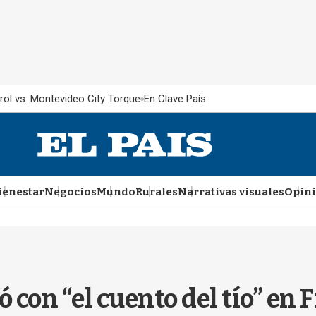
rol vs. Montevideo City Torque
En Clave País
ienestar
Negocios
Mundo
Rurales
Narrativas visuales
Opin
con “el cuento del tío” en 