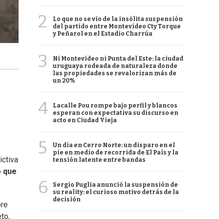
2
Lo que no se vio de la insólita suspensión
del partido entre Montevideo Cty Torque
y Peñarol en el Estadio Charrúa
3
Ni Montevideo ni Punta del Este: la ciudad
uruguaya rodeada de naturaleza donde
las propiedades se revalorizan más de
un 20%
4
Lacalle Pou rompe bajo perfil y blancos
esperan con expectativa su discurso en
acto en Ciudad Vieja
5
Un día en Cerro Norte: un disparo en el
pie en medio de recorrida de El País y la
ictiva
tensión latente entre bandas
o
que
6
Sergio Puglia anunció la suspensión de
su reality: el curioso motivo detrás de la
decisión
bre
to,