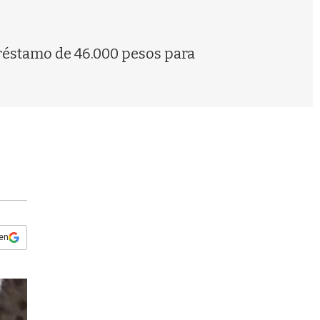
s
q
u
e
réstamo de 46.000 pesos para
d
a
 en