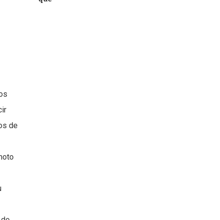
dos
ir
los de
moto
u
 de