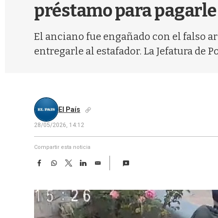
préstamo para pagarle a
El anciano fue engañado con el falso 
entregarle al estafador. La Jefatura de P
El País
28/05/2026, 14:12
Compartir esta noticia
F
W
T
L
E
a
h
w
i
m
c
a
i
n
a
e
t
t
k
i
b
s
t
e
l
o
A
e
d