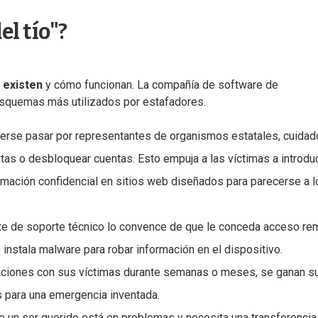
l tío"?
 existen
y cómo funcionan. La compañía de software de
esquemas más utilizados por estafadores.
erse pasar por representantes de organismos estatales, cuida
as o desbloquear cuentas. Esto empuja a las víctimas a introduc
ormación confidencial en sitios web diseñados para parecerse a 
ante de soporte técnico lo convence de que le conceda acceso re
 instala malware para robar información en el dispositivo.
elaciones con sus víctimas durante semanas o meses, se ganan s
as para una emergencia inventada.
ue un ser querido está en problemas y necesita una transferencia