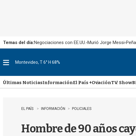
Temas del día:
Negociaciones con EE.UU.
Murió Jorge Messi
Peña
Montevideo, T 6° H 68%
M
e
n
u
Últimas Noticias
Información
El País +
Ovación
TV Show
B
EL PAÍS
INFORMACIÓN
POLICIALES
Hombre de 90 años cayó 