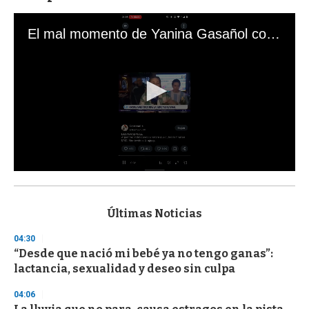
El mal momento de Yanina Gasañol con un hincha argentino en "Subrayado"
0
s
e
c
Últimas Noticias
o
n
04:30
d
“Desde que nació mi bebé ya no tengo ganas”:
s
o
lactancia, sexualidad y deseo sin culpa
f
3
04:06
3
s