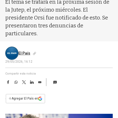
a
El tema se tratará en la próxima sesión de
la Jutep, el próximo miércoles. El
presidente Orsi fue notificado de esto. Se
presentaron tres denuncias de
particulares.
El País
29/05/2026, 16:12
Compartir esta noticia
F
W
T
L
E
a
h
w
i
m
c
a
i
n
a
e
t
t
k
i
+
Agregar El País en
b
s
t
e
l
o
A
e
d
o
p
r
I
k
p
n