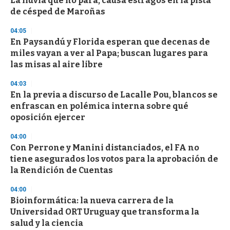
La lluvia que no para, causa estragos en la pista
e
de césped de Maroñas
c
o
04:05
n
d
En Paysandú y Florida esperan que decenas de
s
miles vayan a ver al Papa; buscan lugares para
las misas al aire libre
04:03
En la previa a discurso de Lacalle Pou, blancos se
enfrascan en polémica interna sobre qué
oposición ejercer
04:00
Con Perrone y Manini distanciados, el FA no
tiene asegurados los votos para la aprobación de
la Rendición de Cuentas
04:00
Bioinformática: la nueva carrera de la
Universidad ORT Uruguay que transforma la
salud y la ciencia