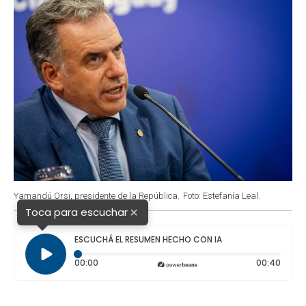
Yamandú Orsi, presidente de la República.
Foto: Estefanía Leal.
×
Toca para escuchar
ESCUCHÁ EL RESUMEN HECHO CON IA
Tiempo transcurrido: 0 segundos
Durac
00:00
00:40