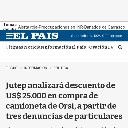
Temas
Alerta roja
Preocupaciones en INR
Bañados de Carrasco
del día:
Suscribite al 50% OFF
Ingresar
M
e
Últimas Noticias
Información
El País +
Ovación
TV Show
n
M
u
o
s
t
EL PAÍS
INFORMACIÓN
POLÍTICA
r
a
Jutep analizará descuento de
r
b
US$ 25.000 en compra de
�
s
camioneta de Orsi, a partir de
q
u
tres denuncias de particulares
e
d