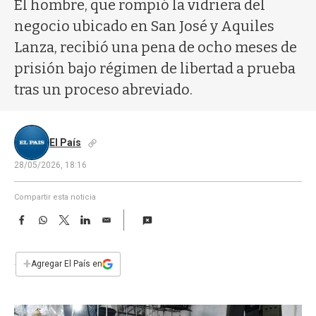
a
El hombre, que rompió la vidriera del
negocio ubicado en San José y Aquiles
Lanza, recibió una pena de ocho meses de
prisión bajo régimen de libertad a prueba
tras un proceso abreviado.
El País
28/05/2026, 18:16
Compartir esta noticia
F
W
T
L
E
a
h
w
i
m
c
a
i
n
a
e
t
t
k
i
+
Agregar El País en
b
s
t
e
l
o
A
e
d
o
p
r
I
k
p
n