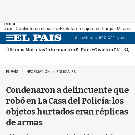
Tema
s del
Conflicto en el puerto
Explotaron cajero en Parque Miramar
día:
Suscribite al 50% OFF
Ingresar
M
e
Últimas Noticias
Información
El País +
Ovación
TV Show
n
M
u
o
s
t
EL PAÍS
INFORMACIÓN
POLICIALES
r
a
Condenaron a delincuente que
r
b
robó en La Casa del Policía: los
�
s
objetos hurtados eran réplicas
q
u
de armas
e
d