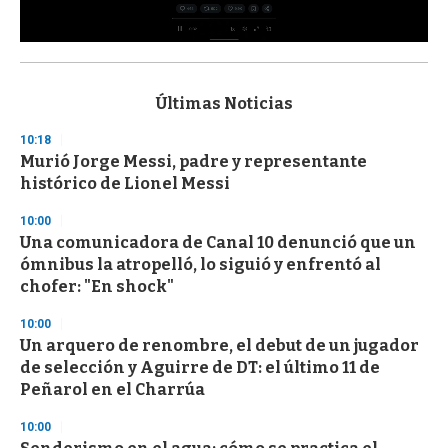
0
s
e
c
Últimas Noticias
o
n
10:18
d
Murió Jorge Messi, padre y representante
s
o
histórico de Lionel Messi
f
3
10:00
3
s
Una comunicadora de Canal 10 denunció que un
e
ómnibus la atropelló, lo siguió y enfrentó al
c
chofer: "En shock"
o
n
d
10:00
s
Un arquero de renombre, el debut de un jugador
de selección y Aguirre de DT: el último 11 de
Peñarol en el Charrúa
10:00