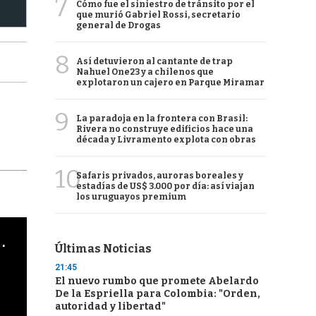
7
Cómo fue el siniestro de tránsito por el
que murió Gabriel Rossi, secretario
general de Drogas
8
Así detuvieron al cantante de trap
Nahuel One23 y a chilenos que
explotaron un cajero en Parque Miramar
9
La paradoja en la frontera con Brasil:
Rivera no construye edificios hace una
década y Livramento explota con obras
10
Safaris privados, auroras boreales y
estadías de US$ 3.000 por día: así viajan
los uruguayos premium
cha argentino en "Subrayado"
Últimas Noticias
21:45
El nuevo rumbo que promete Abelardo
De la Espriella para Colombia: "Orden,
autoridad y libertad"