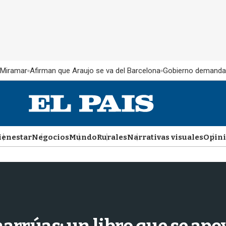
 Miramar
Afirman que Araujo se va del Barcelona
Gobierno demanda
ienestar
Negocios
Mundo
Rurales
Narrativas visuales
Opin