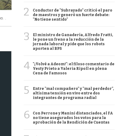
2
Conductor de "Subrayado" criticó el paro
de maestros y generó un fuerte debate:
vo.
.
"No tiene sentido"
3
El ministro de Ganadería, Alfredo Fratti,
le pone un freno a la reducción de la
jornada laboral y pide que los robots
aporten al BPS
4
"¡Volvé a Adeom!": el filoso comentario de
Yesty Prieto a Valeria Ripoll en plena
Cena de Famosos
5
Entre "mal compañero" y "mal perdedor",
altísima tensión en vivo entre dos
integrantes de programa radial
6
Con Perrone y Manini distanciados, el FA
no tiene asegurados los votos para la
aprobación de la Rendición de Cuentas