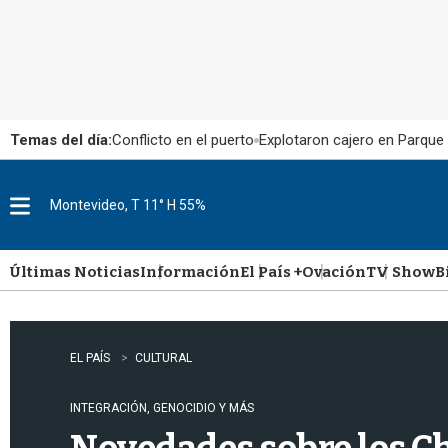
Temas del día:
Conflicto en el puerto
Explotaron cajero en Parque
Montevideo, T 11° H 55%
M
e
n
u
Últimas Noticias
Información
El País +
Ovación
TV Show
B
EL PAÍS
CULTURAL
INTEGRACIÓN, GENOCIDIO Y MÁS