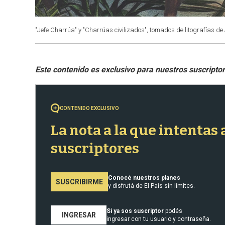
"Jefe Charrúa" y "Charrúas civilizados", tomados de litografías de 
CONTENIDO EXCLUSIVO
La nota a la que intentas
suscriptores
Conocé nuestros planes
SUSCRIBIRME
y disfrutá de El País sin límites.
Si ya sos suscriptor
podés
INGRESAR
ingresar con tu usuario y contraseña.