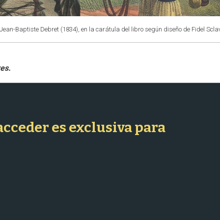
Jean-Baptiste Debret (1834), en la carátula del libro según diseño de Fidel Scla
 acceder es exclusiva para