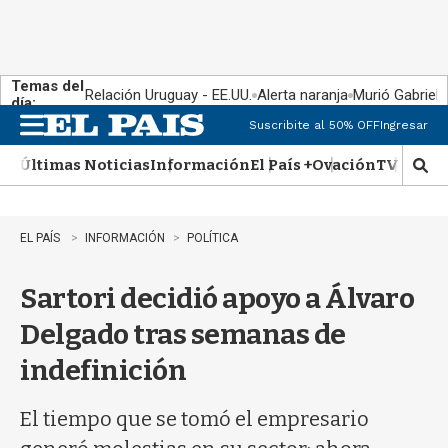
Temas del
Relación Uruguay - EE.UU.
Alerta naranja
Murió Gabriel 
día:
Suscribite al 50% OFF
Ingresar
M
e
Últimas Noticias
Información
El País +
Ovación
TV Show
n
M
u
o
s
t
EL PAÍS
INFORMACIÓN
POLÍTICA
r
a
Sartori decidió apoyo a Álvaro
r
b
Delgado tras semanas de
�
s
indefinición
q
u
e
El tiempo que se tomó el empresario
d