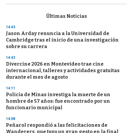
s
e
c
Últimas Noticias
o
n
14:43
d
Jason Arday renuncia a la Universidad de
s
o
Cambridge tras el inicio de una investigación
f
sobre su carrera
3
3
s
14:43
e
Divercine 2026 en Montevideo trae cine
c
internacional, talleres y actividades gratuitas
o
n
durante el mes de agosto
d
s
14:11
Policía de Minas investiga la muerte de un
hombre de 57 años: fue encontrado por un
funcionario municipal
14:08
Peñarol respondió a las felicitaciones de
Wanderers, que tuvo un gran gesto en la final