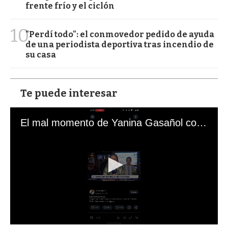
frente frío y el ciclón
10
"Perdí todo": el conmovedor pedido de ayuda
de una periodista deportiva tras incendio de
su casa
Te puede interesar
El mal momento de Yanina Gasañol con un hincha argentino en "Subrayado"
0