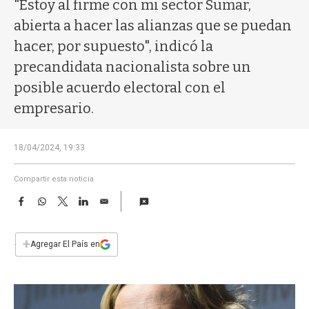
a
"Estoy al firme con mi sector Sumar,
abierta a hacer las alianzas que se puedan
hacer, por supuesto", indicó la
precandidata nacionalista sobre un
posible acuerdo electoral con el
empresario.
18/04/2024, 19:33
Compartir esta noticia
F
W
T
L
E
a
h
w
i
m
c
a
i
n
a
e
t
t
k
i
+
Agregar El País en
b
s
t
e
l
o
A
e
d
o
p
r
I
k
p
n