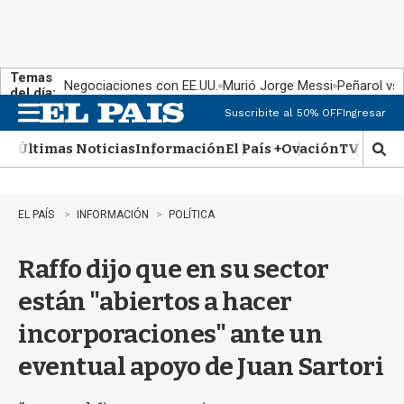
Temas
Negociaciones con EE.UU.
Murió Jorge Messi
Peñarol vs
del día:
Suscribite al 50% OFF
Ingresar
M
e
Últimas Noticias
Información
El País +
Ovación
TV Show
n
M
u
o
s
t
EL PAÍS
INFORMACIÓN
POLÍTICA
r
a
Raffo dijo que en su sector
r
b
están "abiertos a hacer
�
s
incorporaciones" ante un
q
u
eventual apoyo de Juan Sartori
e
d