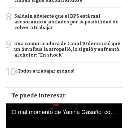
ciudad sigue encontrándose
8
Saldain advierte que el BPS está mal
asesorando a jubilados por la posibilidad de
volver a trabajar
9
Una comunicadora de Canal 10 denunció que
un ómnibus la atropelló, lo siguió y enfrentó
al chofer: "En shock"
10
¡Todos a trabajar menos!
Te puede interesar
El mal momento de Yanina Gasañol con un hincha argentino en "Subrayado"