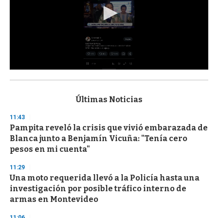
0
s
e
c
Últimas Noticias
o
n
11:43
d
Pampita reveló la crisis que vivió embarazada de
s
o
Blanca junto a Benjamín Vicuña: "Tenía cero
f
pesos en mi cuenta"
3
3
s
11:29
e
Una moto requerida llevó a la Policía hasta una
c
investigación por posible tráfico interno de
o
n
armas en Montevideo
d
s
11:06