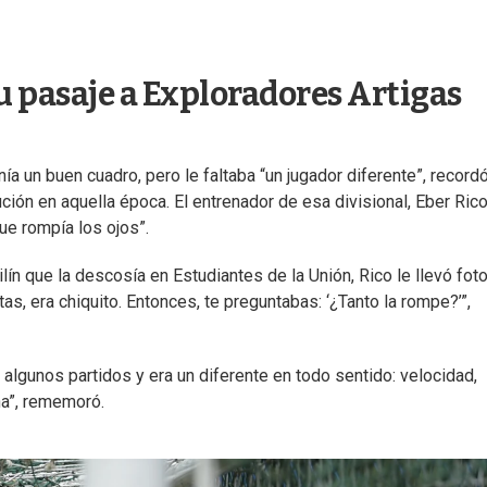
u pasaje a Exploradores Artigas
ía un buen cuadro, pero le faltaba “un jugador diferente”, record
ución en aquella época. El entrenador de esa divisional, Eber Rico
ue rompía los ojos”.
n que la descosía en Estudiantes de la Unión, Rico le llevó fot
tas, era chiquito. Entonces, te preguntabas: ‘¿Tanto la rompe?’”,
n algunos partidos y era un diferente en todo sentido: velocidad,
ha”, rememoró.