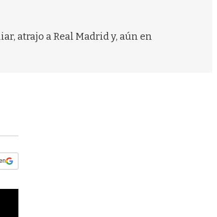
s
q
u
e
iar, atrajo a Real Madrid y, aún en
d
a
 en