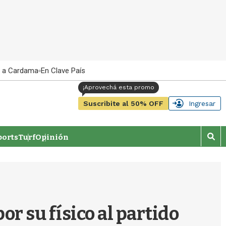
 a Cardama
En Clave País
Suscribite al 50% OFF
Ingresar
orts
Turf
Opinión
M
o
s
t
r
a
r
or su físico al partido
b
�