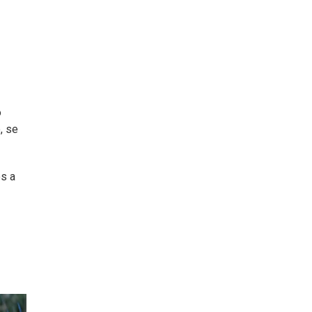
ó
, se
os a