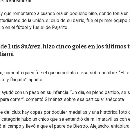
del
Real Madrid
.
hay que remontarse a cuando era un pequeño niño, donde tenía un
Estudiantes de la Unión, el club de su barrio, fue el primer equipo 
ó en el fútbol y fue el de Pajarito.
 de Luis Suárez, hizo cinco goles en los últimos 
 Miami
ón, comentó quién fue el que inmortalizó ese sobrenombre. “El té
to y flaquito”, apuntó.
 ayudó con un paso en su infancia. “Un día, en pleno partido, se 
para correr”, comentó Giménez sobre esa particular anécdota.
 del club: hay copas por doquier, medallas y una histórica foto 
a categoría hubo un chico que se entendió de mil maravillas con e
ó el campo y llevó a que el padre de Biestro, Alejandro, entablara