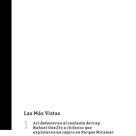
Las Más Vistas
1
Así detuvieron al cantante de trap
Nahuel One23 y a chilenos que
explotaron un cajero en Parque Miramar