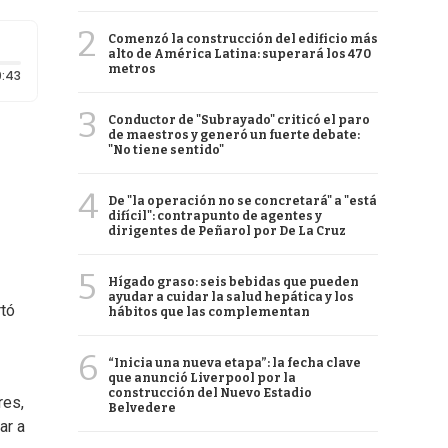
2
Comenzó la construcción del edificio más
alto de América Latina: superará los 470
metros
Duración: 43 segundos
:43
3
Conductor de "Subrayado" criticó el paro
de maestros y generó un fuerte debate:
"No tiene sentido"
4
De "la operación no se concretará" a "está
difícil": contrapunto de agentes y
dirigentes de Peñarol por De La Cruz
5
Hígado graso: seis bebidas que pueden
ayudar a cuidar la salud hepática y los
rtó
hábitos que las complementan
6
“Inicia una nueva etapa”: la fecha clave
que anunció Liverpool por la
construcción del Nuevo Estadio
res,
Belvedere
ar a