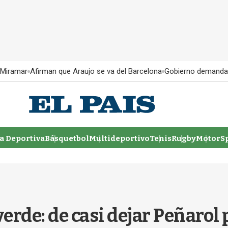
 Miramar
Afirman que Araujo se va del Barcelona
Gobierno demanda
 Deportiva
Básquetbol
Multideportivo
Tenis
Rugby
MotorSp
erde: de casi dejar Peñarol p