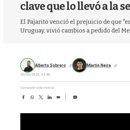
clave que lo llevó a la s
El Pajarito venció el prejuicio de que "e
Uruguay, vivió cambios a pedido del Me
Alberto Sobrero
Martín Neira
30/05/2026, 03:40
Compartir esta noticia
F
W
T
L
E
a
h
w
i
m
c
a
i
n
a
e
t
t
k
i
b
s
t
e
l
o
A
e
d