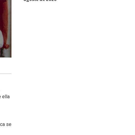
,
 ella
oca se