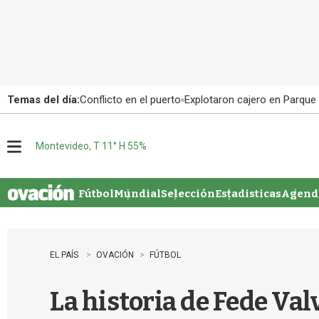
Temas del día:
Conflicto en el puerto
Explotaron cajero en Parque
Montevideo, T 11° H 55%
M
e
n
u
Fútbol
Mundial
Selección
Estadisticas
Agenda
EL PAÍS
OVACIÓN
FÚTBOL
La historia de Fede Valv