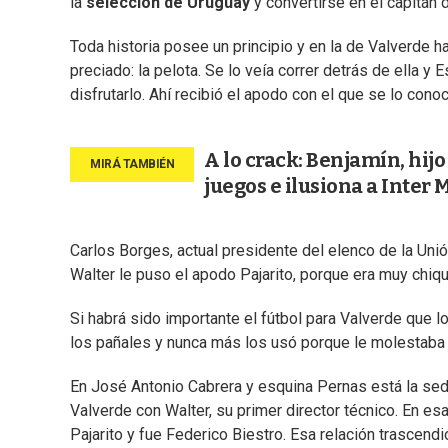
la
selección de Uruguay
y convertirse en el capitán 
Toda historia posee un principio y en la de Valverde 
preciado: la pelota. Se lo veía correr detrás de ella y 
disfrutarlo. Ahí recibió el apodo con el que se lo conoci
A lo crack: Benjamín, hijo
juegos e ilusiona a Inter
Carlos Borges, actual presidente del elenco de la Uni
Walter le puso el apodo Pajarito, porque era muy chiqui
Si habrá sido importante el fútbol para Valverde que lo
los pañales y nunca más los usó porque le molestaba 
En José Antonio Cabrera y esquina Pernas está la sede
Valverde con Walter, su primer director técnico. En es
Pajarito y fue Federico Biestro. Esa relación trascendi