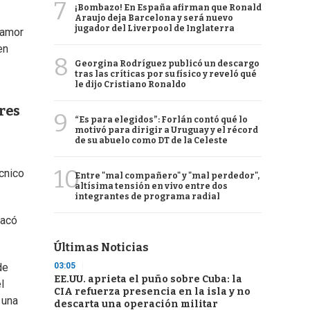
7
¡Bombazo! En España afirman que Ronald
Araujo deja Barcelona y será nuevo
jugador del Liverpool de Inglaterra
 amor
en
8
Georgina Rodríguez publicó un descargo
tras las críticas por su físico y reveló qué
le dijo Cristiano Ronaldo
tres
9
“Es para elegidos”: Forlán contó qué lo
motivó para dirigir a Uruguay y el récord
de su abuelo como DT de la Celeste
10
cnico
Entre "mal compañero" y "mal perdedor",
altísima tensión en vivo entre dos
integrantes de programa radial
sacó
Últimas Noticias
03:05
de
EE.UU. aprieta el puño sobre Cuba: la
l
CIA refuerza presencia en la isla y no
 una
descarta una operación militar