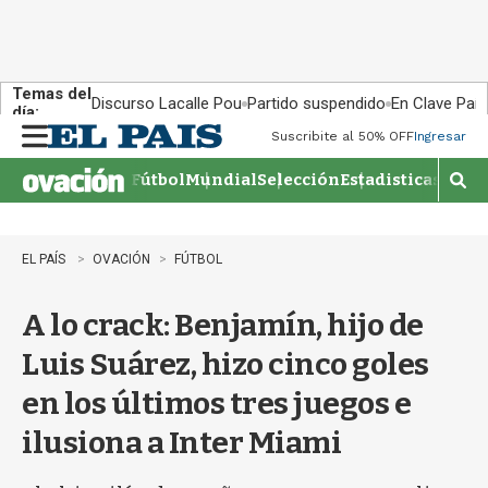
Temas del
Discurso Lacalle Pou
Partido suspendido
En Clave País
día:
Suscribite al 50% OFF
Ingresar
M
e
Fútbol
Mundial
Selección
Estadisticas
Agen
n
M
u
o
s
t
EL PAÍS
OVACIÓN
FÚTBOL
r
a
A lo crack: Benjamín, hijo de
r
b
Luis Suárez, hizo cinco goles
�
s
en los últimos tres juegos e
q
u
ilusiona a Inter Miami
e
d