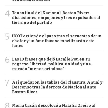
4
Tenso final del Nacional-Boston River:
discusiones, empujones y tres expulsados al
término del partido
5
UCOT extiende el paro tras el secuestro de un
chofer y un ómnibus: se movilizarán este
lunes
6
Las 10 frases que dejó Lacalle Pou en su
regreso: libertad, política, unidad y una
mirada “menos ortodoxa”
7
Así quedaron las tablas del Clausura, Anual y
Descenso tras la derrota de Nacional ante
Boston River
8
Moria Casán descolocó a Natalia Oreiro al