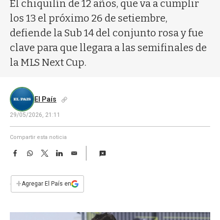
a
El chiquilín de 12 años, que va a cumplir
los 13 el próximo 26 de setiembre,
defiende la Sub 14 del conjunto rosa y fue
clave para que llegara a las semifinales de
la MLS Next Cup.
El País
29/05/2026, 21:11
Compartir esta noticia
F
W
T
L
E
a
h
w
i
m
c
a
i
n
a
e
t
t
k
i
+
Agregar El País en
b
s
t
e
l
o
A
e
d
o
p
r
I
k
p
n