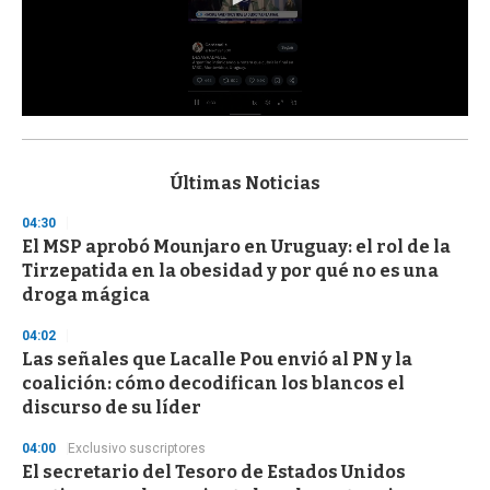
0
s
e
c
Últimas Noticias
o
n
04:30
d
El MSP aprobó Mounjaro en Uruguay: el rol de la
s
o
Tirzepatida en la obesidad y por qué no es una
f
droga mágica
3
3
s
04:02
e
Las señales que Lacalle Pou envió al PN y la
c
coalición: cómo decodifican los blancos el
o
n
discurso de su líder
d
s
04:00
Exclusivo suscriptores
El secretario del Tesoro de Estados Unidos