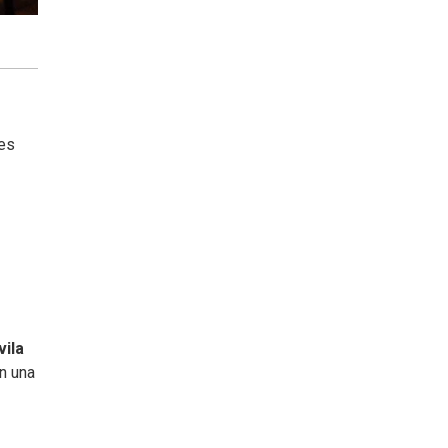
mes
vila
En una