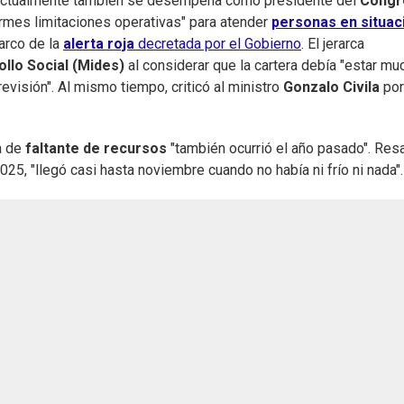
 actualmente también se desempeña como presidente del
Congr
ormes limitaciones operativas" para atender
personas en situac
arco de la
alerta roja
decretada por el Gobierno
. El jerarca
ollo Social (Mides)
al considerar que la cartera debía "estar mu
previsión". Al mismo tiempo, criticó al ministro
Gonzalo Civila
por
ca de
faltante de recursos
"también ocurrió el año pasado". Resa
2025, "llegó casi hasta noviembre cuando no había ni frío ni nada".