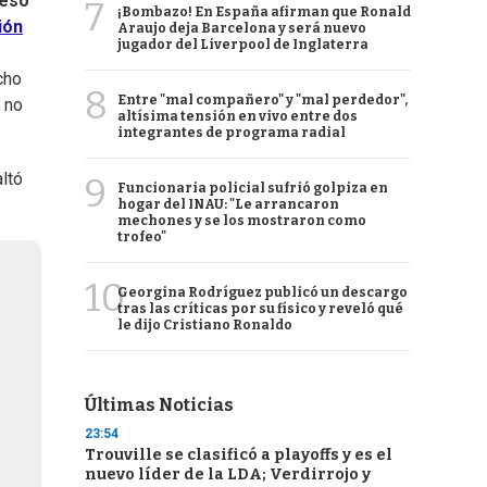
eso
7
¡Bombazo! En España afirman que Ronald
ión
Araujo deja Barcelona y será nuevo
jugador del Liverpool de Inglaterra
cho
8
Entre "mal compañero" y "mal perdedor",
 no
altísima tensión en vivo entre dos
integrantes de programa radial
ltó
9
Funcionaria policial sufrió golpiza en
hogar del INAU: "Le arrancaron
mechones y se los mostraron como
trofeo"
10
Georgina Rodríguez publicó un descargo
tras las críticas por su físico y reveló qué
le dijo Cristiano Ronaldo
Últimas Noticias
23:54
Trouville se clasificó a playoffs y es el
nuevo líder de la LDA; Verdirrojo y