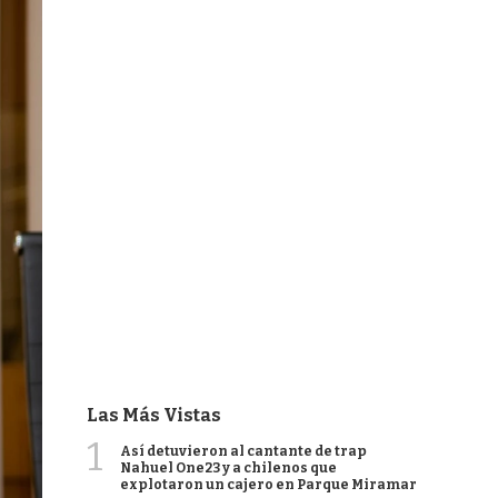
Las Más Vistas
1
Así detuvieron al cantante de trap
Nahuel One23 y a chilenos que
explotaron un cajero en Parque Miramar