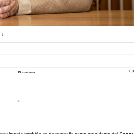
ís.
00