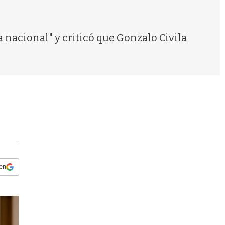
s
q
u
e
nacional" y criticó que Gonzalo Civila
d
a
 en