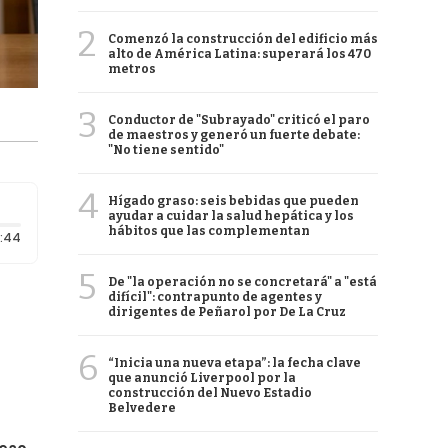
2
Comenzó la construcción del edificio más
alto de América Latina: superará los 470
metros
3
Conductor de "Subrayado" criticó el paro
de maestros y generó un fuerte debate:
"No tiene sentido"
4
Hígado graso: seis bebidas que pueden
ayudar a cuidar la salud hepática y los
hábitos que las complementan
Duración: 44 segundos
:44
5
De "la operación no se concretará" a "está
difícil": contrapunto de agentes y
dirigentes de Peñarol por De La Cruz
6
“Inicia una nueva etapa”: la fecha clave
que anunció Liverpool por la
construcción del Nuevo Estadio
Belvedere