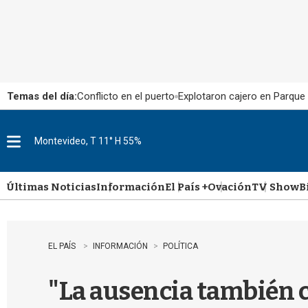
Temas del día:
Conflicto en el puerto
Explotaron cajero en Parque
Montevideo, T 11° H 55%
M
e
n
u
Últimas Noticias
Información
El País +
Ovación
TV Show
B
EL PAÍS
INFORMACIÓN
POLÍTICA
"La ausencia también c