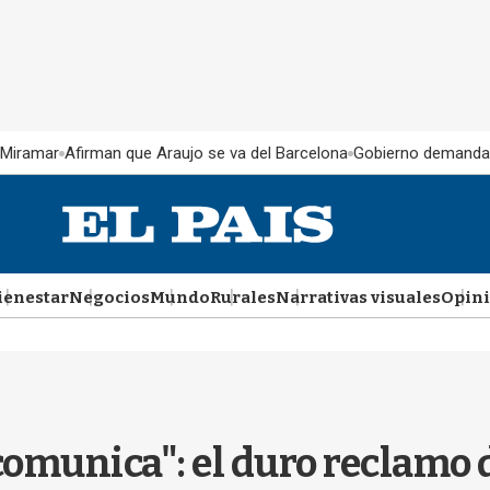
 Miramar
Afirman que Araujo se va del Barcelona
Gobierno demanda
ienestar
Negocios
Mundo
Rurales
Narrativas visuales
Opin
omunica": el duro reclamo 