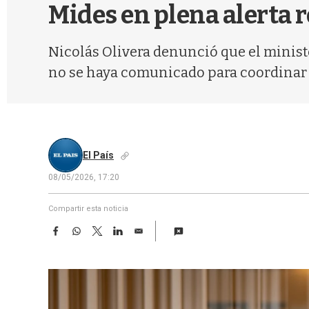
Mides en plena alerta r
Nicolás Olivera denunció que el minist
no se haya comunicado para coordinar 
El País
08/05/2026, 17:20
Compartir esta noticia
F
W
T
L
E
a
h
w
i
m
c
a
i
n
a
e
t
t
k
i
b
s
t
e
l
o
A
e
d