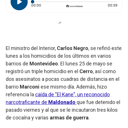
Tiempo transcurrido: 0 segundos
Durac
00:00
00:39
El ministro del Interior,
Carlos Negro
, se refirió este
lunes a los homicidios de los últimos en varios
barrios de
Montevideo
. El lunes 25 de mayo se
registró un triple homicidio en el
Cerro
, así como
dos asesinatos a pocas cuadras de distancia en el
barrio
Marconi
ese mismo día. Además, hizo
referencia la
caída de "El Kane", un reconocido
narcotraficante de
Maldonado
que fue detenido el
pasado viernes y al que se le incautaron tres kilos
de cocaína y varias
armas de guerra
.