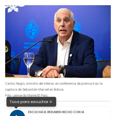
o
p
r
I
k
p
n
Carlos Negro, ministro del Interior, en conferencia de prensa tras la
captura de Sebastián Marset en Bolivia.
Foto: Leonardo Mainé/El País.
×
Toca para escuchar
ESCUCHÁ EL RESUMEN HECHO CON IA