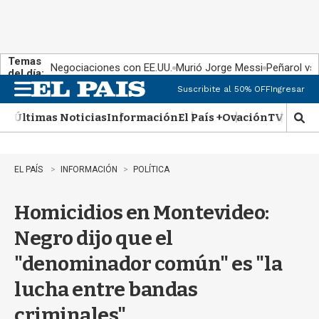
Temas
Negociaciones con EE.UU.
Murió Jorge Messi
Peñarol vs
del día:
Suscribite al 50% OFF
Ingresar
M
e
Últimas Noticias
Información
El País +
Ovación
TV Show
n
M
u
o
s
t
EL PAÍS
INFORMACIÓN
POLÍTICA
r
a
Homicidios en Montevideo:
r
b
Negro dijo que el
�
s
"denominador común" es "la
q
u
lucha entre bandas
e
d
criminales"