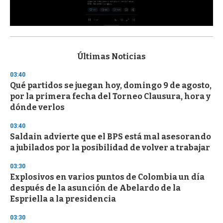
0
s
e
c
Últimas Noticias
o
n
03:40
d
Qué partidos se juegan hoy, domingo 9 de agosto,
s
o
por la primera fecha del Torneo Clausura, hora y
f
dónde verlos
3
3
s
03:40
e
Saldain advierte que el BPS está mal asesorando
c
a jubilados por la posibilidad de volver a trabajar
o
n
d
03:30
s
Explosivos en varios puntos de Colombia un día
después de la asunción de Abelardo de la
Espriella a la presidencia
03:30