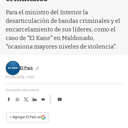
a
Para el ministro del Interior la
desarticulación de bandas criminales y el
encarcelamiento de sus líderes, como el
caso de "El Kane" en Maldonado,
"ocasiona mayores niveles de violencia".
El País
01/06/2026, 14:01
Compartir esta noticia
F
W
T
L
E
a
h
w
i
m
c
a
i
n
a
e
t
t
k
i
+
Agregar El País en
b
s
t
e
l
o
A
e
d