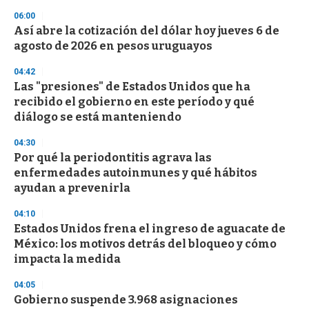
n
06:00
d
Así abre la cotización del dólar hoy jueves 6 de
s
o
agosto de 2026 en pesos uruguayos
f
3
04:42
3
s
Las "presiones" de Estados Unidos que ha
e
recibido el gobierno en este período y qué
c
diálogo se está manteniendo
o
n
d
04:30
s
Por qué la periodontitis agrava las
enfermedades autoinmunes y qué hábitos
ayudan a prevenirla
04:10
Estados Unidos frena el ingreso de aguacate de
México: los motivos detrás del bloqueo y cómo
impacta la medida
04:05
Gobierno suspende 3.968 asignaciones