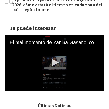
10
El pronóstico para el jueves 6 de agosto de
2026: cómo estará el tiempo en cada zona del
país, según Inumet
Te puede interesar
El mal momento de Yanina Gasañol con un hincha argentino en "Subrayado"
0
s
e
c
Últimas Noticias
o