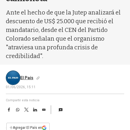
a
Ante el hecho de que la Jutep analizará el
descuento de US$ 25.000 que recibió el
mandatario, desde el CEN del Partido
Colorado señalan que el organismo
"atraviesa una profunda crisis de
credibilidad".
El País
01/06/2026, 15:11
Compartir esta noticia
F
W
T
L
E
a
h
w
i
m
c
a
i
n
a
e
t
t
k
i
+
Agregar El País en