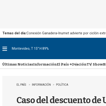
Temas del día:
Conexión Ganadera
Inumet advierte por ciclón extr
Montevideo, T 15° H 89%
M
e
n
u
Últimas Noticias
Información
El País +
Ovación
TV Show
B
EL PAÍS
INFORMACIÓN
POLÍTICA
Caso del descuento de 