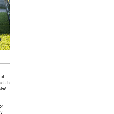
al
ada la
olsó
or
 y