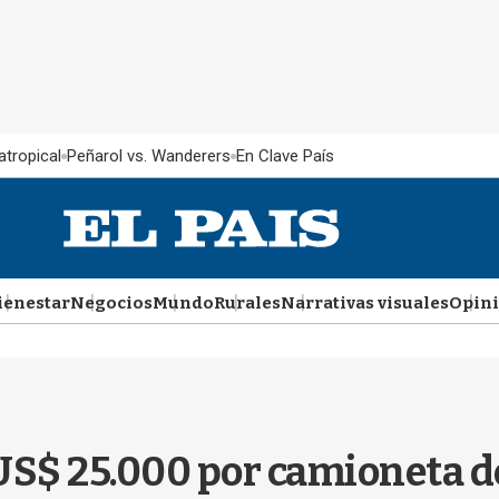
atropical
Peñarol vs. Wanderers
En Clave País
ienestar
Negocios
Mundo
Rurales
Narrativas visuales
Opin
US$ 25.000 por camioneta d