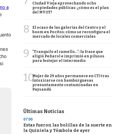
7
Ciudad Vieja aprovechando ocho
rno a
propiedades públicas: ¿cómo es el plan
del MVOT?
e
8
El ocaso de las galerías del Centro y el
boom en Pocitos: cómo se reconfigura el
cuento
mercado de locales comerciales
ones
9
"Tranquilo el camello...": la frase que
echo
eligió Peñarol e imprimió en pilusos
para festejar el Intermedio
si
10
Mujer de 29 años permanece en CTI tras
intoxicarse con hamburguesas
presuntamente contaminadas en
Paysandú
Últimas Noticias
07:00
Estas fueron las bolillas de la suerte en
la Quiniela y Tómbola de ayer