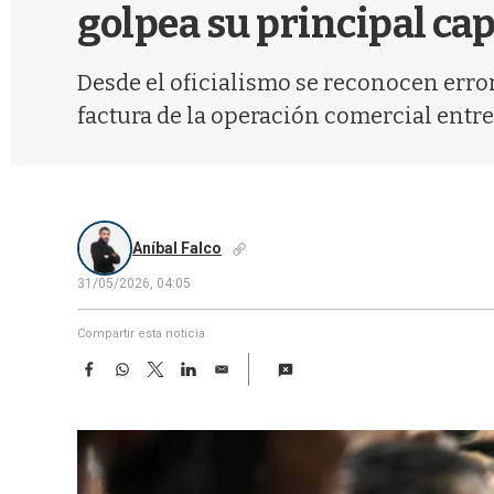
golpea su principal cap
Desde el oficialismo se reconocen erro
factura de la operación comercial entre
Aníbal Falco
31/05/2026, 04:05
Compartir esta noticia
F
W
T
L
E
a
h
w
i
m
c
a
i
n
a
e
t
t
k
i
b
s
t
e
l
o
A
e
d