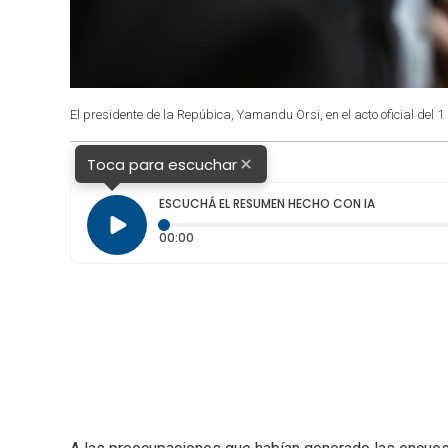
El presidente de la Repúbica, Yamandu Orsi, en el acto oficial del 
×
Toca para escuchar
ESCUCHÁ EL RESUMEN HECHO CON IA
Tiempo transcurrido: 0 segundos
00:00