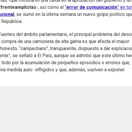
as -que mostraron una caída en la aprobación del gobierno y un
frenteamplistas
-, así como al
“
error de comunicación
” en to
acional
, se sumó en la última semana un nuevo golpe político qu
 República.
fuentes del ámbito parlamentario, el principal problema del des
 compra de una camioneta de alta gama es que afecta el mayor
e honesto, “campechano”, transparente, dispuesto a dar explicaci
nte”, se señaló a El País, aunque se admitió que este último h
todo por la acumulación de pequeños episodios o errores que, 
na medida auto- infligidos y que, además, vuelven a exponer