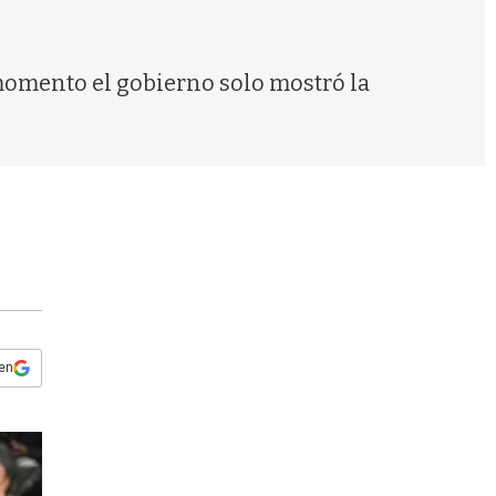
s
q
u
e
momento el gobierno solo mostró la
d
a
 en