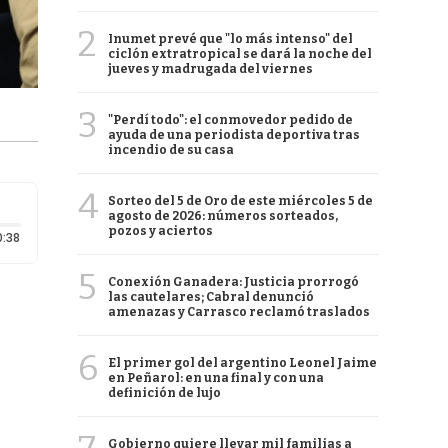
2
Inumet prevé que "lo más intenso" del
ciclón extratropical se dará la noche del
jueves y madrugada del viernes
3
"Perdí todo": el conmovedor pedido de
ayuda de una periodista deportiva tras
incendio de su casa
4
Sorteo del 5 de Oro de este miércoles 5 de
agosto de 2026: números sorteados,
pozos y aciertos
Duración: 38 segundos
0:38
5
Conexión Ganadera: Justicia prorrogó
las cautelares; Cabral denunció
amenazas y Carrasco reclamó traslados
6
El primer gol del argentino Leonel Jaime
en Peñarol: en una final y con una
definición de lujo
Gobierno quiere llevar mil familias a