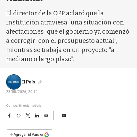
a
El director de la OPP aclaró que la
institución atraviesa “una situación con
afectaciones” que el gobierno ya comenzó
a corregir “con el presupuesto actual”,
mientras se trabaja en un proyecto “a
mediano o largo plazo”.
El País
28/05/2026, 20:12
Compartir esta noticia
F
W
T
L
E
a
h
w
i
m
c
a
i
n
a
e
t
t
k
i
+
Agregar El País en