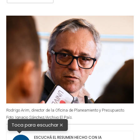
b
s
t
e
l
o
A
e
d
o
p
r
I
k
p
n
Rodrigo Arim, director de la Oficina de Planeamiento y Presupuesto.
Foto: Ignacio Sánchez/Archivo El País.
×
Toca para escuchar
ESCUCHÁ EL RESUMEN HECHO CON IA