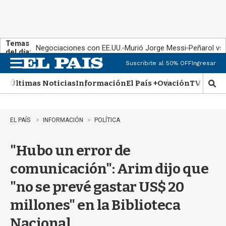
Temas
Negociaciones con EE.UU.
Murió Jorge Messi
Peñarol vs
del día:
Suscribite al 50% OFF
Ingresar
M
e
Últimas Noticias
Información
El País +
Ovación
TV Show
n
M
u
o
s
t
EL PAÍS
INFORMACIÓN
POLÍTICA
r
a
"Hubo un error de
r
b
comunicación": Arim dijo que
�
s
"no se prevé gastar US$ 20
q
u
millones" en la Biblioteca
e
d
Nacional