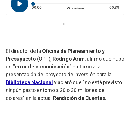
Tiempo transcurrido: 0 segundos
Durac
00:00
00:39
El director de la
Oficina de Planeamiento y
Presupuesto
(OPP),
Rodrigo Arim
, afirmó que hubo
un “
error de comunicación
” en torno a la
presentación del proyecto de inversión para la
Biblioteca Nacional
y aclaró que “no está previsto
ningún gasto entorno a 20 o 30 millones de
dólares” en la actual
Rendición de Cuentas
.