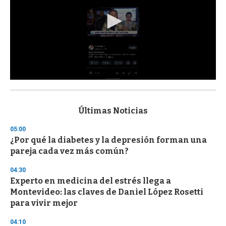
0
s
e
c
Últimas Noticias
o
n
05:00
d
¿Por qué la diabetes y la depresión forman una
s
o
pareja cada vez más común?
f
3
04:30
3
s
Experto en medicina del estrés llega a
e
Montevideo: las claves de Daniel López Rosetti
c
para vivir mejor
o
n
d
04:10