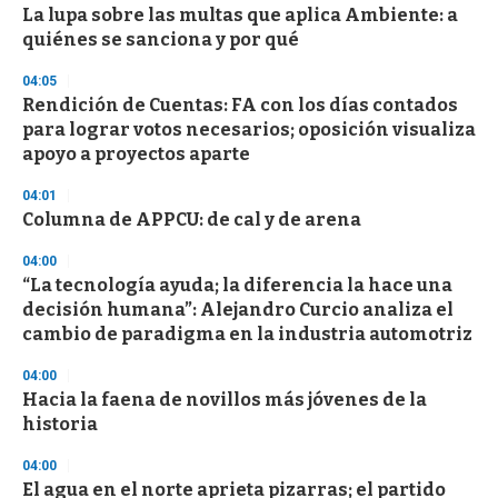
s
La lupa sobre las multas que aplica Ambiente: a
quiénes se sanciona y por qué
04:05
Rendición de Cuentas: FA con los días contados
para lograr votos necesarios; oposición visualiza
apoyo a proyectos aparte
04:01
Columna de APPCU: de cal y de arena
04:00
“La tecnología ayuda; la diferencia la hace una
decisión humana”: Alejandro Curcio analiza el
cambio de paradigma en la industria automotriz
04:00
Hacia la faena de novillos más jóvenes de la
historia
04:00
El agua en el norte aprieta pizarras; el partido