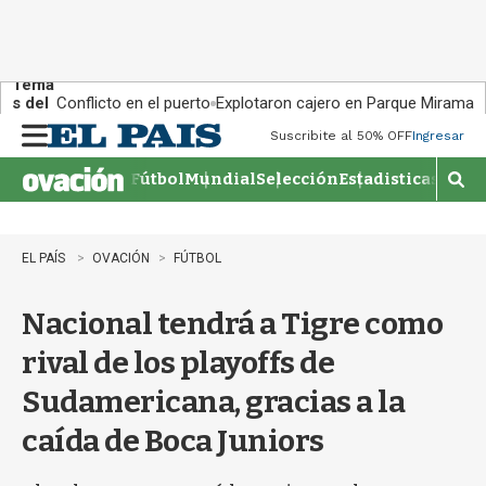
Tema
s del
Conflicto en el puerto
Explotaron cajero en Parque Miramar
día:
Suscribite al 50% OFF
Ingresar
M
e
Fútbol
Mundial
Selección
Estadisticas
Agen
n
M
u
o
s
t
EL PAÍS
OVACIÓN
FÚTBOL
r
a
Nacional tendrá a Tigre como
r
b
rival de los playoffs de
�
s
Sudamericana, gracias a la
q
u
caída de Boca Juniors
e
d