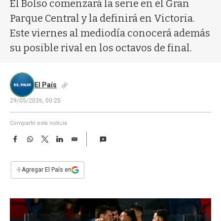
a
El Bolso comenzará la serie en el Gran
Parque Central y la definirá en Victoria.
Este viernes al mediodía conocerá además
su posible rival en los octavos de final.
El País
29/05/2026, 00:25
Compartir esta noticia
F
W
T
L
E
a
h
w
i
m
c
a
i
n
a
e
t
t
k
i
+
Agregar El País en
b
s
t
e
l
o
A
e
d
o
p
r
I
k
p
n