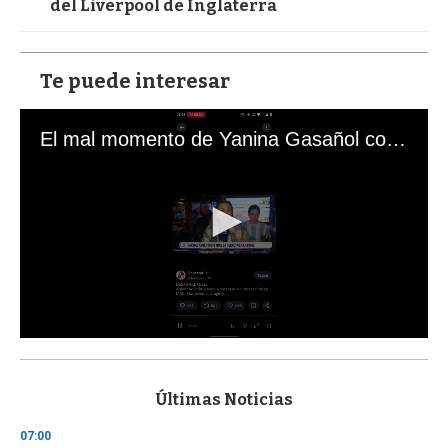
del Liverpool de Inglaterra
Te puede interesar
El mal momento de Yanina Gasañol con un hincha argentino en "Subrayado"
0
s
e
c
Últimas Noticias
o
n
07:00
d