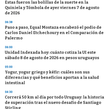
Estas fueron las bolillas de la suerte en la
s
o
Quiniela y Tómbola de ayer viernes 7 de agosto
f
de 2026
3
3
s
06:38
e
Paso a paso, Equal Mostaza encabezó el podio de
c
Carlos Daniel Etchechoury en el Comparación de
o
n
Palermo
d
s
06:00
Unidad Indexada hoy: cuánto cotiza la UI este
sábado 8 de agosto de 2026 en pesos uruguayos
05:00
Yogur, yogur griego y kéfir: cuáles son sus
diferencias y qué beneficios aportan a la salud
intestinal
04:30
Correrá 50 km al día por todo Uruguay: la historia
de superación tras el nuevo desafío de Santiago
Stirling