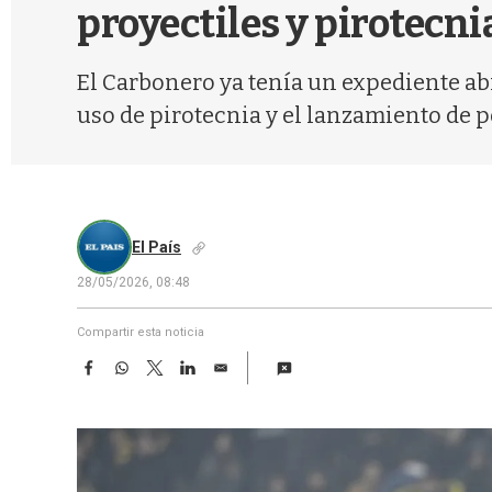
proyectiles y pirotecni
El Carbonero ya tenía un expediente abi
uso de pirotecnia y el lanzamiento de p
El País
28/05/2026, 08:48
Compartir esta noticia
F
W
T
L
E
a
h
w
i
m
c
a
i
n
a
e
t
t
k
i
b
s
t
e
l
o
A
e
d