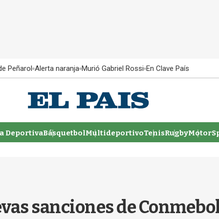
 de Peñarol
Alerta naranja
Murió Gabriel Rossi
En Clave País
 Deportiva
Básquetbol
Multideportivo
Tenis
Rugby
MotorSp
evas sanciones de Conmebol 