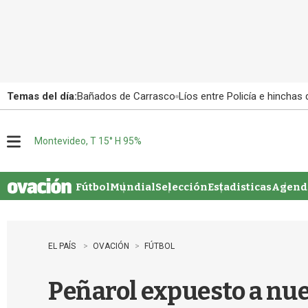
Temas del día:
Bañados de Carrasco
Líos entre Policía e hinchas
Montevideo, T 15° H 95%
M
e
n
u
Fútbol
Mundial
Selección
Estadisticas
Agenda
EL PAÍS
OVACIÓN
FÚTBOL
Peñarol expuesto a nu