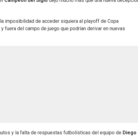
el
Campeón
del
Siglo
dejó mucho más que una nueva decepció
la imposibilidad de acceder siquiera al playoff de Copa
 y fuera del campo de juego que podrían derivar en nuevas
utos y la falta de respuestas futbolísticas del equipo de
Diego