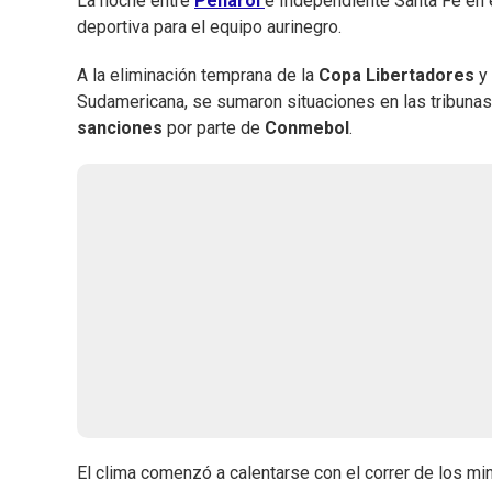
La noche entre
Peñarol
e Independiente Santa Fe en 
deportiva para el equipo aurinegro.
A la eliminación temprana de la
Copa
Libertadores
y 
Sudamericana, se sumaron situaciones en las tribunas
sanciones
por parte de
Conmebol
.
El clima comenzó a calentarse con el correr de los min