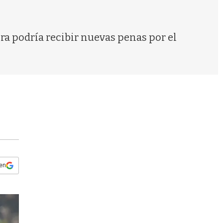
s
q
u
e
ra podría recibir nuevas penas por el
d
a
 en