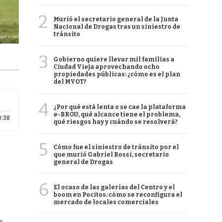
2
Murió el secretario general de la Junta
Nacional de Drogas tras un siniestro de
tránsito
3
Gobierno quiere llevar mil familias a
Ciudad Vieja aprovechando ocho
propiedades públicas: ¿cómo es el plan
del MVOT?
4
¿Por qué está lenta o se cae la plataforma
e-BROU, qué alcance tiene el problema,
Duración: 38 segundos
0:38
qué riesgos hay y cuándo se resolverá?
5
Cómo fue el siniestro de tránsito por el
que murió Gabriel Rossi, secretario
general de Drogas
6
El ocaso de las galerías del Centro y el
boom en Pocitos: cómo se reconfigura el
mercado de locales comerciales