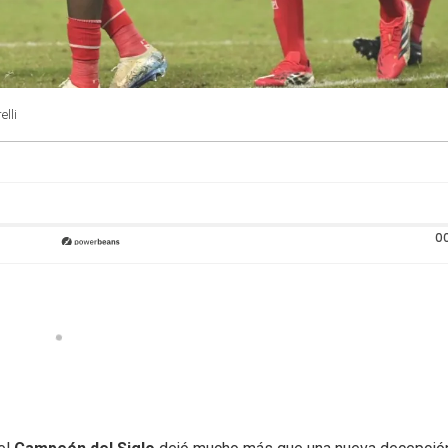
elli
0