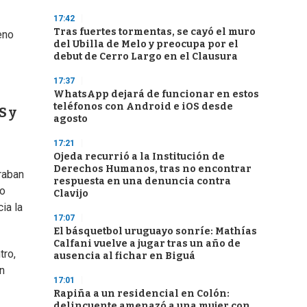
17:42
Tras fuertes tormentas, se cayó el muro
eno
del Ubilla de Melo y preocupa por el
debut de Cerro Largo en el Clausura
17:37
WhatsApp dejará de funcionar en estos
teléfonos con Android e iOS desde
S y
agosto
17:21
Ojeda recurrió a la Institución de
Derechos Humanos, tras no encontrar
iraban
respuesta en una denuncia contra
go
Clavijo
ia la
17:07
El básquetbol uruguayo sonríe: Mathías
Calfani vuelve a jugar tras un año de
tro,
ausencia al fichar en Biguá
n
17:01
Rapiña a un residencial en Colón:
delincuente amenazó a una mujer con