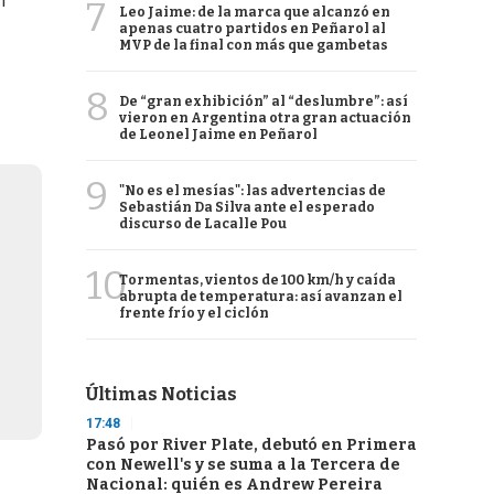
n
7
Leo Jaime: de la marca que alcanzó en
apenas cuatro partidos en Peñarol al
MVP de la final con más que gambetas
8
De “gran exhibición” al “deslumbre”: así
vieron en Argentina otra gran actuación
de Leonel Jaime en Peñarol
9
"No es el mesías": las advertencias de
Sebastián Da Silva ante el esperado
discurso de Lacalle Pou
10
Tormentas, vientos de 100 km/h y caída
abrupta de temperatura: así avanzan el
frente frío y el ciclón
Últimas Noticias
17:48
Pasó por River Plate, debutó en Primera
con Newell's y se suma a la Tercera de
Nacional: quién es Andrew Pereira