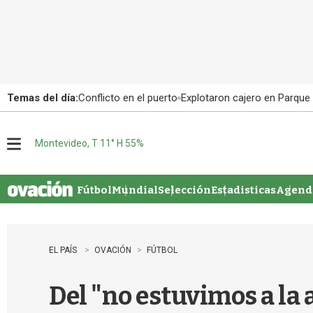
Temas del día:
Conflicto en el puerto
Explotaron cajero en Parque
Montevideo, T 11° H 55%
M
e
n
u
Fútbol
Mundial
Selección
Estadisticas
Agenda
EL PAÍS
OVACIÓN
FÚTBOL
Del "no estuvimos a la a