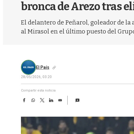
bronca de Arezo tras e
El delantero de Peñarol, goleador de la
al Mirasol en el último puesto del Grupo
El País
28/05/2026, 03:20
Compartir esta noticia
F
W
T
L
E
a
h
w
i
m
c
a
i
n
a
e
t
t
k
i
b
s
t
e
l
o
A
e
d