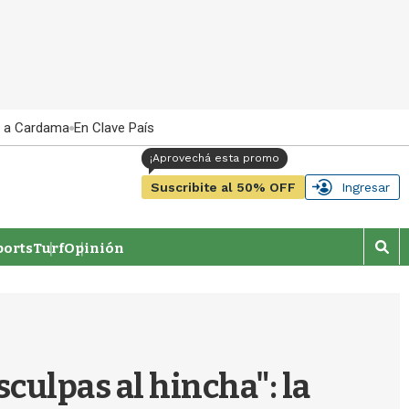
 a Cardama
En Clave País
Suscribite al 50% OFF
Ingresar
orts
Turf
Opinión
M
o
s
t
r
a
r
sculpas al hincha": la
b
�