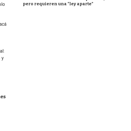
pero requieren una "ley aparte"
olo
acá
al:
 y
des