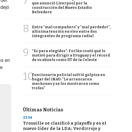
7
 del
que anunció Liverpool por la
 dejó
construcción del Nuevo Estadio
Belvedere
8
Entre "mal compañero" y "mal perdedor",
altísima tensión en vivo entre dos
integrantes de programa radial
9
“Es para elegidos”: Forlán contó qué lo
motivó para dirigir a Uruguay y el récord
os en
de su abuelo como DT de la Celeste
ve
10
Funcionaria policial sufrió golpiza en
hogar del INAU: "Le arrancaron
mechones y se los mostraron como
trofeo"
Últimas Noticias
23:54
Trouville se clasificó a playoffs y es el
nuevo líder de la LDA; Verdirrojo y