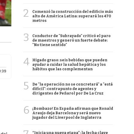
2
Comenzó la construcción del edificio más
alto de América Latina: superará los 470
metros
3
Conductor de "Subrayado" criticó el paro
de maestros y generó un fuerte debate:
"No tiene sentido"
4
Hígado graso: seis bebidas que pueden
ayudar a cuidar la salud hepática y los
hábitos que las complementan
Duración: 39 segundos
0:39
5
De "la operación no se concretará" a "está
difícil": contrapunto de agentes y
dirigentes de Peñarol por De La Cruz
6
¡Bombazo! En España afirman que Ronald
Araujo deja Barcelona y será nuevo
jugador del Liverpool de Inglaterra
“Inicia una nueva etapa”: la fecha clave