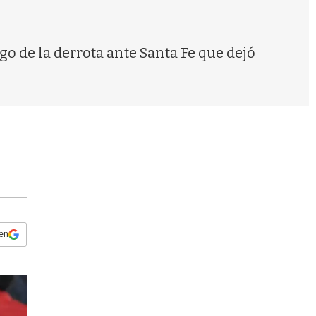
s
q
u
e
go de la derrota ante Santa Fe que dejó
d
a
 en