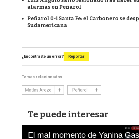
Luis Angulo salió lesionado tras haber s
alarmas en Peñarol
Peñarol 0-1 Santa Fe: el Carbonero se des
Sudamericana
¿Encontraste un error?
Reportar
Temas relacionados
Matías Arezo
Peñarol
Te puede interesar