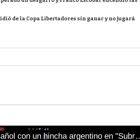
uperado un desgarro y Franco Escobar encendió las
pidió de la Copa Libertadores sin ganar y no jugará
El mal momento de Yanina Gasañol con un hin