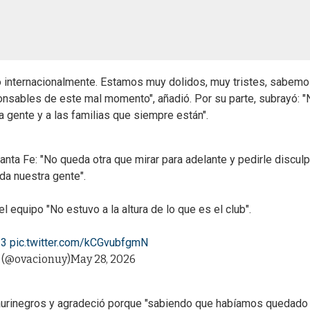
o internacionalmente. Estamos muy dolidos, muy tristes, sabem
onsables de este mal momento", añadió. Por su parte, subrayó: "
a gente y a las familias que siempre están".
anta Fe: "No queda otra que mirar para adelante y pedirle discul
da nuestra gente".
 equipo "No estuvo a la altura de lo que es el club".
23
pic.twitter.com/kCGvubfgmN
(@ovacionuy)
May 28, 2026
os aurinegros y agradeció porque "sabiendo que habíamos quedado