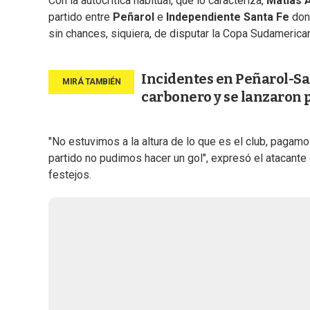
Con la autocrítica habitual, que lo caracteriza,
Matías 
partido entre
Peñarol
e
Independiente Santa Fe
do
sin chances, siquiera, de disputar la Copa Sudamerica
Incidentes en Peñarol-San
carbonero y se lanzaron 
"No estuvimos a la altura de lo que es el club, paga
partido no pudimos hacer un gol", expresó el atacant
festejos.