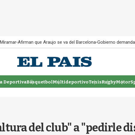
 Miramar
Afirman que Araujo se va del Barcelona
Gobierno demanda
 Deportiva
Básquetbol
Multideportivo
Tenis
Rugby
MotorSp
ltura del club" a "pedirle di