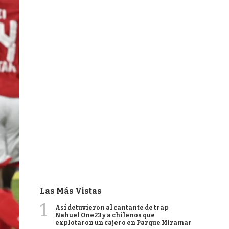
Las Más Vistas
1
Así detuvieron al cantante de trap
Nahuel One23 y a chilenos que
explotaron un cajero en Parque Miramar