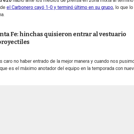
Arezo
habló ante los medios de prensa en zona mixta al término
nde
el Carbonero cayó 1-0 y terminó último en su grupo
, lo que lo
na.
ta Fe: hinchas quisieron entrar al vestuario
proyectiles
mos caro no haber entrado de la mejor manera y cuando nos pusim
e que es el máximo anotador del equipo en la temporada con nue