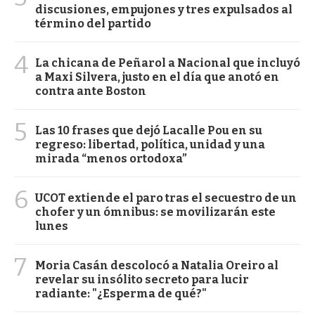
discusiones, empujones y tres expulsados al
término del partido
4
La chicana de Peñarol a Nacional que incluyó
a Maxi Silvera, justo en el día que anotó en
contra ante Boston
5
Las 10 frases que dejó Lacalle Pou en su
regreso: libertad, política, unidad y una
mirada “menos ortodoxa”
6
UCOT extiende el paro tras el secuestro de un
chofer y un ómnibus: se movilizarán este
lunes
7
Moria Casán descolocó a Natalia Oreiro al
revelar su insólito secreto para lucir
radiante: "¿Esperma de qué?"