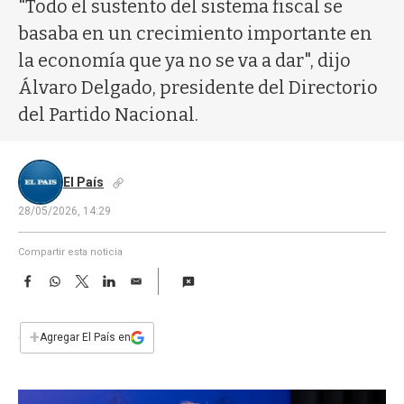
a
"Todo el sustento del sistema fiscal se
basaba en un crecimiento importante en
la economía que ya no se va a dar", dijo
Álvaro Delgado, presidente del Directorio
del Partido Nacional.
El País
28/05/2026, 14:29
Compartir esta noticia
F
W
T
L
E
a
h
w
i
m
c
a
i
n
a
e
t
t
k
i
+
Agregar El País en
b
s
t
e
l
o
A
e
d
o
p
r
I
k
p
n