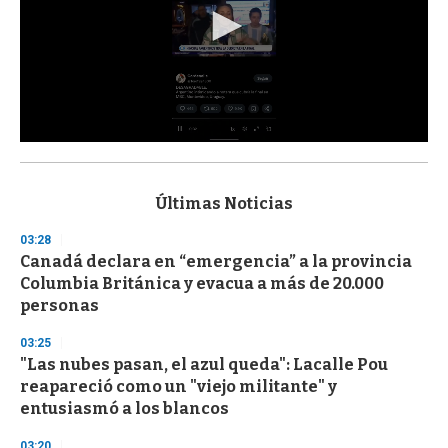
0
s
e
c
Últimas Noticias
o
n
03:28
d
Canadá declara en “emergencia” a la provincia
s
o
Columbia Británica y evacua a más de 20.000
f
personas
3
3
s
03:25
e
"Las nubes pasan, el azul queda": Lacalle Pou
c
reapareció como un "viejo militante" y
o
n
entusiasmó a los blancos
d
s
03:20