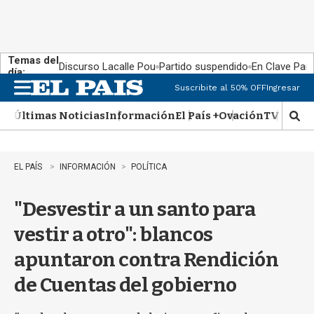
Temas del
Discurso Lacalle Pou
Partido suspendido
En Clave País
día:
Suscribite al 50% OFF
Ingresar
M
e
Últimas Noticias
Información
El País +
Ovación
TV Show
n
M
u
o
s
t
EL PAÍS
INFORMACIÓN
POLÍTICA
r
a
"Desvestir a un santo para
r
b
vestir a otro": blancos
�
s
apuntaron contra Rendición
q
u
de Cuentas del gobierno
e
d