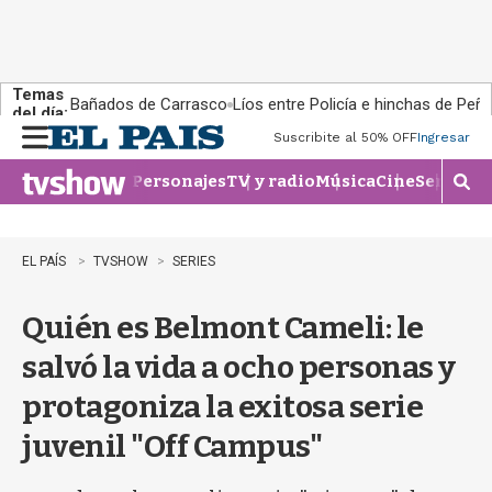
Temas
Bañados de Carrasco
Líos entre Policía e hinchas de Peña
del día:
Suscribite al 50% OFF
Ingresar
M
e
Personajes
TV y radio
Música
Cine
Series
Te
n
M
u
o
s
t
EL PAÍS
TVSHOW
SERIES
r
a
Quién es Belmont Cameli: le
r
b
salvó la vida a ocho personas y
�
s
protagoniza la exitosa serie
q
u
juvenil "Off Campus"
e
d