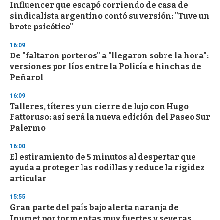
e
Influencer que escapó corriendo de casa de
c
sindicalista argentino contó su versión: "Tuve un
o
n
brote psicótico"
d
s
16:09
De "faltaron porteros" a "llegaron sobre la hora":
versiones por líos entre la Policía e hinchas de
Peñarol
16:09
Talleres, títeres y un cierre de lujo con Hugo
Fattoruso: así será la nueva edición del Paseo Sur
Palermo
16:00
El estiramiento de 5 minutos al despertar que
ayuda a proteger las rodillas y reduce la rigidez
articular
15:55
Gran parte del país bajo alerta naranja de
Inumet por tormentas muy fuertes y severas