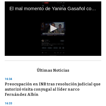
El mal momento de Yanina Gasañol con un hincha argentino en "Subrayado"
0
s
e
c
Últimas Noticias
o
n
16:34
d
Preocupación en INR tras resolución judicial que
s
o
autorizó visita conyugal al líder narco
f
Fernández Albín
3
3
s
16:33