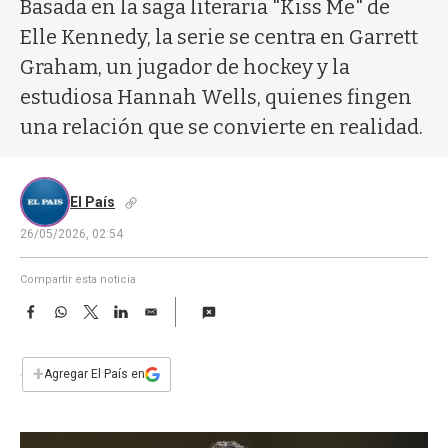
a
Basada en la saga literaria "Kiss Me" de
Elle Kennedy, la serie se centra en Garrett
Graham, un jugador de hockey y la
estudiosa Hannah Wells, quienes fingen
una relación que se convierte en realidad.
El País
26/05/2026, 02:54
Compartir esta noticia
F
W
T
L
E
a
h
w
i
m
c
a
i
n
a
e
t
t
k
i
+
Agregar El País en
b
s
t
e
l
o
A
e
d
o
p
r
I
k
p
n