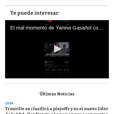
Te puede interesar
El mal momento de Yanina Gasañol con un hincha argentino en "Subrayado"
0
s
e
c
Últimas Noticias
o
n
23:54
d
Trouville se clasificó a playoffs y es el nuevo líder
s
o