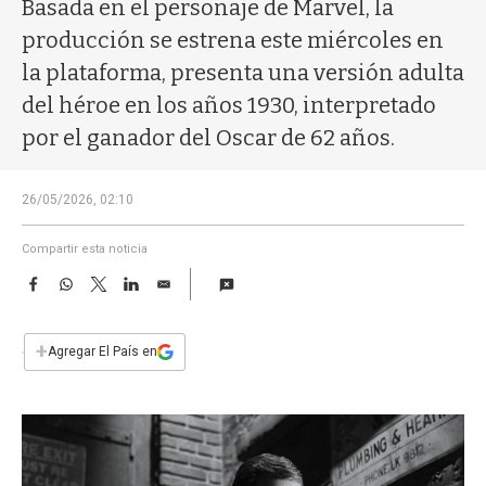
a
Basada en el personaje de Marvel, la
producción se estrena este miércoles en
la plataforma, presenta una versión adulta
del héroe en los años 1930, interpretado
por el ganador del Oscar de 62 años.
26/05/2026, 02:10
Compartir esta noticia
F
W
T
L
E
a
h
w
i
m
c
a
i
n
a
e
t
t
k
i
+
Agregar El País en
b
s
t
e
l
o
A
e
d
o
p
r
I
k
p
n