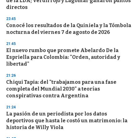
de la LDA; Verdirrojo y Lagomar ganaron puntos
f
directos
3
3
s
23:45
e
Conocé los resultados de la Quiniela y la Tómbola
c
nocturna del viernes 7 de agosto de 2026
o
n
d
21:45
s
El nuevo rumbo que promete Abelardo De la
Espriella para Colombia: "Orden, autoridad y
libertad"
21:26
Chiqui Tapia: del "trabajamos para una fase
completa del Mundial 2030" a teorías
conspirativas contra Argentina
21:24
La pasión de un periodista por los datos
deportivos que hasta le costó un matrimonio: la
historia de Willy Viola