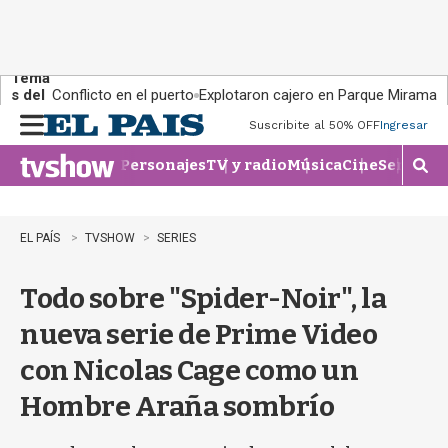
Tema
s del
Conflicto en el puerto
Explotaron cajero en Parque Miramar
día:
Suscribite al 50% OFF
Ingresar
M
e
Personajes
TV y radio
Música
Cine
Series
Te
n
M
u
o
s
t
EL PAÍS
TVSHOW
SERIES
r
a
Todo sobre "Spider-Noir", la
r
b
nueva serie de Prime Video
�
s
con Nicolas Cage como un
q
u
Hombre Araña sombrío
e
d