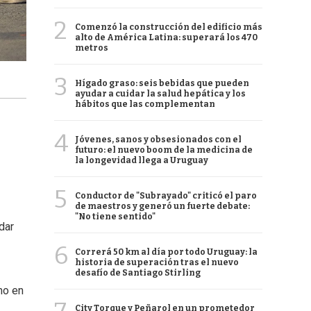
2
Comenzó la construcción del edificio más
alto de América Latina: superará los 470
metros
3
Hígado graso: seis bebidas que pueden
ayudar a cuidar la salud hepática y los
hábitos que las complementan
4
Jóvenes, sanos y obsesionados con el
futuro: el nuevo boom de la medicina de
la longevidad llega a Uruguay
5
Conductor de "Subrayado" criticó el paro
de maestros y generó un fuerte debate:
"No tiene sentido"
dar
6
Correrá 50 km al día por todo Uruguay: la
historia de superación tras el nuevo
desafío de Santiago Stirling
mo en
City Torque y Peñarol en un prometedor