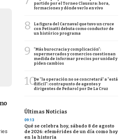
7
partido por el Torneo Clausura: hora,
formaciones y dónde verlo en vivo
8
La figura del Carnaval que tuvo un cruce
con Petinatti debuta como conductor de
un histórico programa
9
"Más burocracia y complicación":
supermercados y comercios cuestionan
medida de informar precios por unidad y
piden cambios
10
De "la operación no se concretará" a "está
difícil": contrapunto de agentes y
dirigentes de Peñarol por De La Cruz
ómo
Últimas Noticias
09:13
Qué se celebra hoy, sábado 8 de agosto
ries
de 2026: efemérides de un día como hoy
en la historia