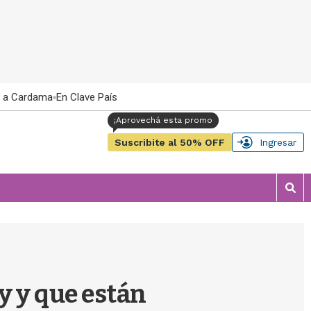
 a Cardama
En Clave País
Suscribite al 50% OFF
Ingresar
M
o
s
t
r
a
r
y y que están
b
�