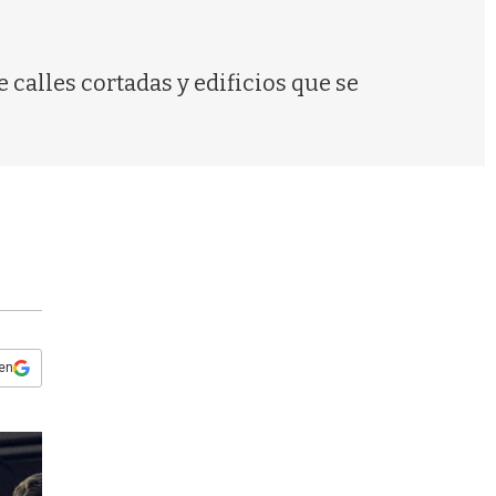
s
q
u
e
 calles cortadas y edificios que se
d
a
 en