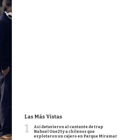
Las Más Vistas
1
Así detuvieron al cantante de trap
Nahuel One23 y a chilenos que
explotaron un cajero en Parque Miramar