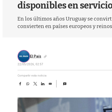
disponibles en servici
En los últimos años Uruguay se convirtió
convierten en países europeos y reinos
El País
22/05/2026, 02:57
Compartir esta noticia
F
W
T
L
E
a
h
w
i
m
c
a
i
n
a
e
t
t
k
i
b
s
t
e
l
o
A
e
d