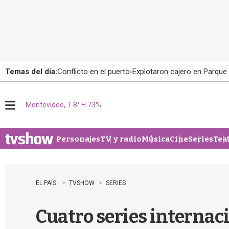
Temas del día:
Conflicto en el puerto
Explotaron cajero en Parque
Montevideo, T 8° H 73%
M
e
n
u
Personajes
TV y radio
Música
Cine
Series
Tea
EL PAÍS
TVSHOW
SERIES
Cuatro series internac