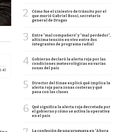
2
Cómo fue el siniestro de tránsito por el
que murió Gabriel Rossi, secretario
general de Drogas
3
Entre "mal compañero" y "mal perdedor",
altísima tensión en vivo entre dos
integrantes de programa radial
4
Gobierno declaró la alerta roja por las
condiciones meteorológicas en varias
zonas del país
Duración: 41 segundos
0:41
5
Director del Sinae explicó qué implica la
alerta roja para zonas costeras y qué
pasa con las clases
6
Qué significa la alerta roja decretada por
el gobierno y cómo se activa la operativa
en el país
La confesión de una uruguaya en "Ahora