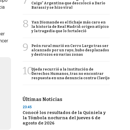
7
tipo
Caigo" Argentina que descolocó a Darío
cia
Barassi y se hizo viral
8
Yan Diomande es el fichaje más caro en
la historia de Real Madrid: origen atípico
y la tragedia que lo fortaleció
cer
encer
9
Peón rural murió en Cerro Largo tras ser
alcanzado por un rayo; hubo desplazados
y destrozos en varias zonas
10
Ojeda recurrió a la Institución de
Derechos Humanos, tras no encontrar
respuesta en una denuncia contra Clavijo
Últimas Noticias
23:45
Conocé los resultados de la Quiniela y
la Tómbola nocturna del jueves 6 de
agosto de 2026