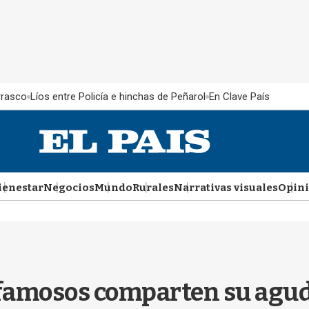
rrasco
Líos entre Policía e hinchas de Peñarol
En Clave País
ienestar
Negocios
Mundo
Rurales
Narrativas visuales
Opin
 famosos comparten su agud