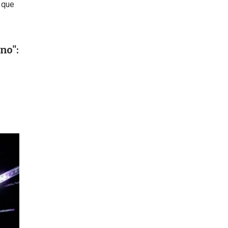
é que
no":