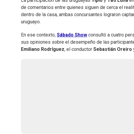
La participación de las uruguayas
Yipio
y
Tati Luna
e
de comentarios entre quienes siguen de cerca el realit
dentro de la casa, ambas concursantes lograron captar
uruguayo.
En ese contexto,
Sábado Show
consultó a cuatro per
sus opiniones sobre el desempeño de las participante
Emiliano Rodríguez
, el conductor
Sebastián Oreiro