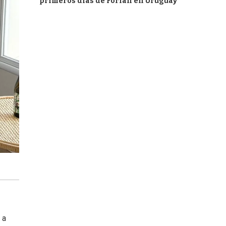
primeros días de Forlán en Uruguay
 a