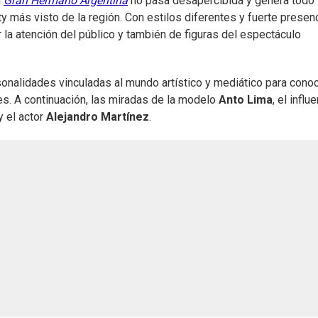
n
Gran Hermano Argentina
no pasa desapercibida y genera todo 
y más visto de la región. Con estilos diferentes y fuerte presen
 la atención del público y también de figuras del espectáculo
sonalidades vinculadas al mundo artístico y mediático para cono
s. A continuación, las miradas de la modelo
Anto Lima
, el influ
y el actor
Alejandro Martínez
.