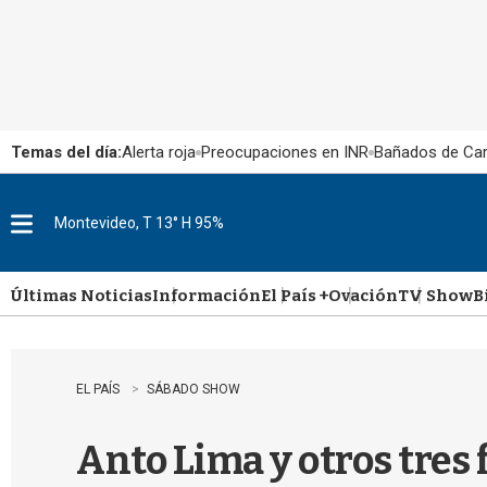
Temas del día:
Alerta roja
Preocupaciones en INR
Bañados de Ca
Montevideo, T 13° H 95%
M
e
n
u
Últimas Noticias
Información
El País +
Ovación
TV Show
B
EL PAÍS
SÁBADO SHOW
Anto Lima y otros tres