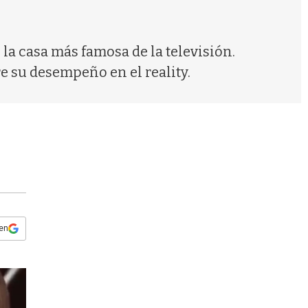
s
q
u
e
 la casa más famosa de la televisión.
d
e su desempeño en el reality.
a
 en