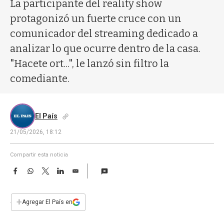
a
La participante del reality show
protagonizó un fuerte cruce con un
comunicador del streaming dedicado a
analizar lo que ocurre dentro de la casa.
"Hacete ort...", le lanzó sin filtro la
comediante.
El País
21/05/2026, 18:12
Compartir esta noticia
F
W
T
L
E
a
h
w
i
m
c
a
i
n
a
e
t
t
k
i
+
Agregar El País en
b
s
t
e
l
o
A
e
d