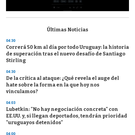
0
s
e
c
Últimas Noticias
o
n
04:30
d
Correrá 50 km al día por todo Uruguay: la historia
s
o
de superación tras el nuevo desafío de Santiago
f
Stirling
3
3
s
04:30
e
De la crítica al ataque: ¿Qué revela el auge del
c
hate sobre la forma en la que hoy nos
o
n
vinculamos?
d
s
04:03
Lubetkin: "No hay negociación concreta" con
EE.UU. y, si llegan deportados, tendrán prioridad
"uruguayos detenidos"
04:00