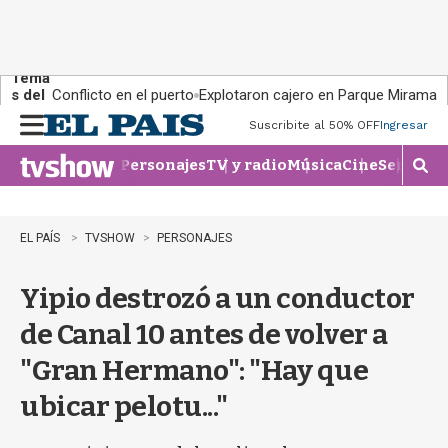
Tema
s del
Conflicto en el puerto
Explotaron cajero en Parque Miramar
día:
Suscribite al 50% OFF
Ingresar
M
e
Personajes
TV y radio
Música
Cine
Series
Te
n
M
u
o
s
t
EL PAÍS
TVSHOW
PERSONAJES
r
a
Yipio destrozó a un conductor
r
b
de Canal 10 antes de volver a
�
s
"Gran Hermano": "Hay que
q
u
ubicar pelotu..."
e
d