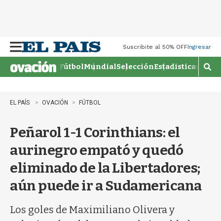
M
Suscribite al 50% OFF
Ingresar
e
n
Fútbol
Mundial
Selección
Estadisticas
Agen
M
u
o
s
t
EL PAÍS
OVACIÓN
FÚTBOL
r
a
Peñarol 1-1 Corinthians: el
r
b
aurinegro empató y quedó
�
s
eliminado de la Libertadores;
q
u
aún puede ir a Sudamericana
e
d
a
Los goles de Maximiliano Olivera y