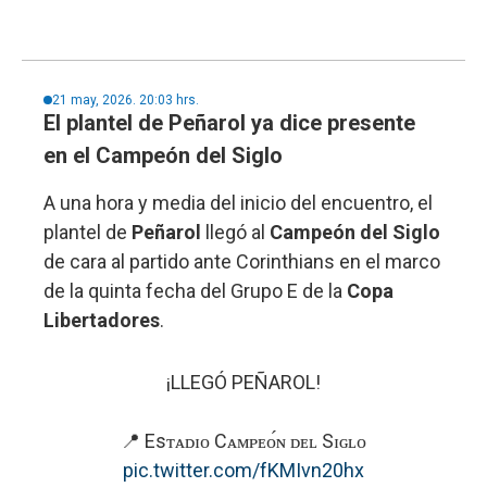
21 may, 2026. 20:03 hrs.
El plantel de Peñarol ya dice presente
en el Campeón del Siglo
A una hora y media del inicio del encuentro, el
plantel de
Peñarol
llegó al
Campeón del Siglo
de cara al partido ante Corinthians en el marco
de la quinta fecha del Grupo E de la
Copa
Libertadores
.
¡LLEGÓ PEÑAROL!
📍 Esᴛᴀᴅɪᴏ Cᴀᴍᴘᴇᴏ́ɴ ᴅᴇʟ Sɪɢʟᴏ
pic.twitter.com/fKMIvn20hx