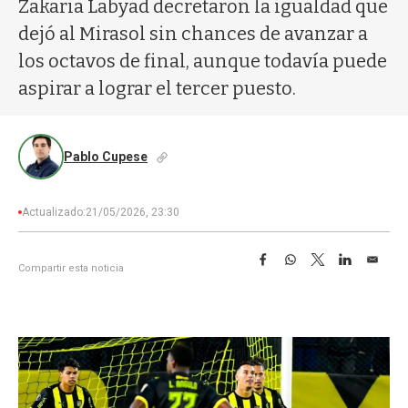
Zakaria Labyad decretaron la igualdad que
dejó al Mirasol sin chances de avanzar a
los octavos de final, aunque todavía puede
aspirar a lograr el tercer puesto.
Pablo Cupese
Actualizado:
21/05/2026, 23:30
F
W
T
L
E
Compartir esta noticia
a
h
w
i
m
c
a
i
n
a
e
t
t
k
i
b
s
t
e
l
o
A
e
d
o
p
r
I
k
p
n