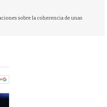
s
q
u
e
aciones sobre la coherencia de unas
d
a
 en