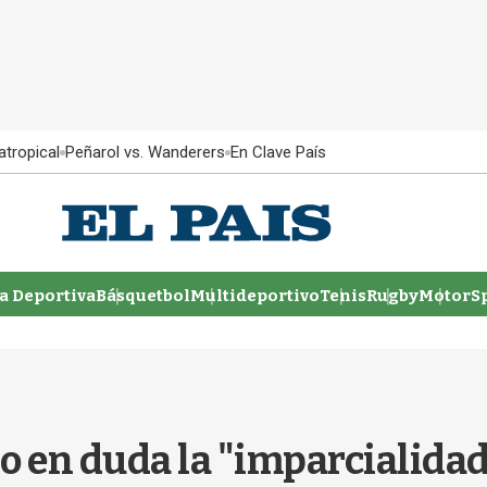
atropical
Peñarol vs. Wanderers
En Clave País
 Deportiva
Básquetbol
Multideportivo
Tenis
Rugby
MotorSp
o en duda la "imparcialidad