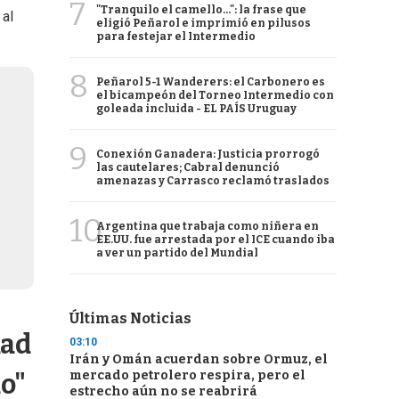
7
"Tranquilo el camello...": la frase que
 al
eligió Peñarol e imprimió en pilusos
para festejar el Intermedio
8
Peñarol 5-1 Wanderers: el Carbonero es
el bicampeón del Torneo Intermedio con
goleada incluida - EL PAÍS Uruguay
9
Conexión Ganadera: Justicia prorrogó
las cautelares; Cabral denunció
amenazas y Carrasco reclamó traslados
10
Argentina que trabaja como niñera en
EE.UU. fue arrestada por el ICE cuando iba
a ver un partido del Mundial
Últimas Noticias
dad
03:10
Irán y Omán acuerdan sobre Ormuz, el
mercado petrolero respira, pero el
do"
estrecho aún no se reabrirá