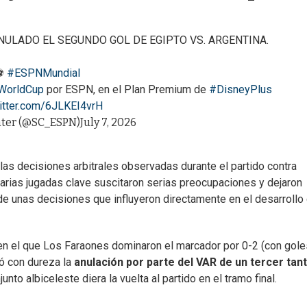
NULADO EL SEGUNDO GOL DE EGIPTO VS. ARGENTINA.
⚽
#ESPNMundial
WorldCup
por ESPN, en el Plan Premium de
#DisneyPlus
witter.com/6JLKEI4vrH
nter (@SC_ESPN)
July 7, 2026
as decisiones arbitrales observadas durante el partido contra
arias jugadas clave suscitaron serias preocupaciones y dejaron
e unas decisiones que influyeron directamente en el desarrollo 
en el que Los Faraones dominaron el marcador por 0-2 (con gol
tó con dureza la
anulación por parte del VAR de un tercer tan
nto albiceleste diera la vuelta al partido en el tramo final.