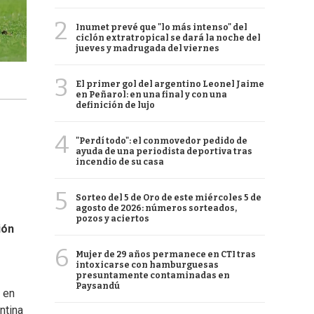
2
Inumet prevé que "lo más intenso" del
ciclón extratropical se dará la noche del
jueves y madrugada del viernes
3
El primer gol del argentino Leonel Jaime
en Peñarol: en una final y con una
definición de lujo
4
"Perdí todo": el conmovedor pedido de
ayuda de una periodista deportiva tras
incendio de su casa
5
Sorteo del 5 de Oro de este miércoles 5 de
agosto de 2026: números sorteados,
pozos y aciertos
ión
6
Mujer de 29 años permanece en CTI tras
intoxicarse con hamburguesas
presuntamente contaminadas en
Paysandú
y en
ntina