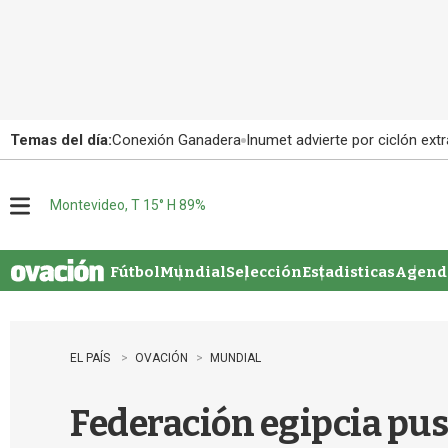
Temas del día:
Conexión Ganadera
Inumet advierte por ciclón extr
Montevideo, T 15° H 89%
M
e
n
u
Fútbol
Mundial
Selección
Estadisticas
Agenda
EL PAÍS
OVACIÓN
MUNDIAL
Federación egipcia pus