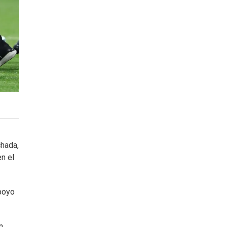
chada,
n el
apoyo
n.