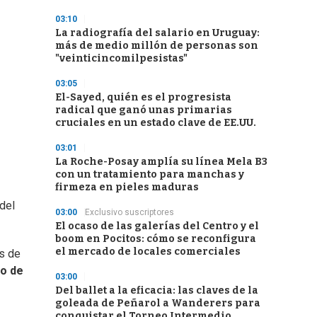
03:10
La radiografía del salario en Uruguay:
más de medio millón de personas son
"veinticincomilpesistas"
03:05
El-Sayed, quién es el progresista
radical que ganó unas primarias
cruciales en un estado clave de EE.UU.
03:01
La Roche-Posay amplía su línea Mela B3
con un tratamiento para manchas y
firmeza en pieles maduras
del
03:00
Exclusivo suscriptores
El ocaso de las galerías del Centro y el
boom en Pocitos: cómo se reconfigura
el mercado de locales comerciales
es de
to de
03:00
Del ballet a la eficacia: las claves de la
goleada de Peñarol a Wanderers para
conquistar el Torneo Intermedio