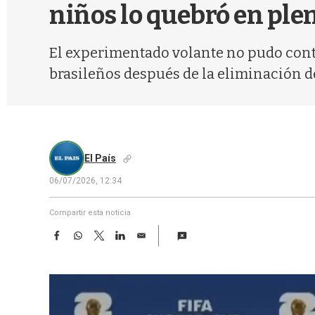
niños lo quebró en ple
El experimentado volante no pudo conte
brasileños después de la eliminación d
El País
06/07/2026, 12:34
Compartir esta noticia
F
W
T
L
E
a
h
w
i
m
c
a
i
n
a
e
t
t
k
i
b
s
t
e
l
o
A
e
d