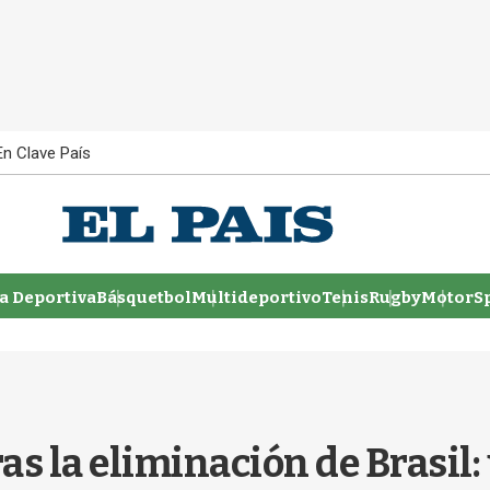
En Clave País
 Deportiva
Básquetbol
Multideportivo
Tenis
Rugby
MotorSp
ras la eliminación de Brasil