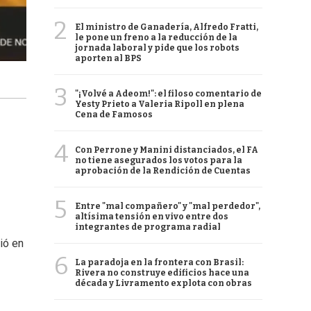
2
El ministro de Ganadería, Alfredo Fratti,
le pone un freno a la reducción de la
jornada laboral y pide que los robots
aporten al BPS
3
"¡Volvé a Adeom!": el filoso comentario de
Yesty Prieto a Valeria Ripoll en plena
Cena de Famosos
4
Con Perrone y Manini distanciados, el FA
no tiene asegurados los votos para la
aprobación de la Rendición de Cuentas
5
Entre "mal compañero" y "mal perdedor",
altísima tensión en vivo entre dos
integrantes de programa radial
ió en
6
La paradoja en la frontera con Brasil:
Rivera no construye edificios hace una
década y Livramento explota con obras