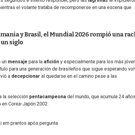
os segundos e intentó responder, pero las
lágrimas
le impidiero
entras el volante trataba de recomponerse en una escena que
emania y Brasil, el Mundial 2026 rompió una ra
 un siglo
ó un
mensaje
para la
afición
y especialmente para los más jóve
título para una generación de brasileños que sigue esperando vol
lvió a
decepcionar
al quedarse en el camino pese a las
a la selección
pentacampeona
del mundo, que acumula 24 años
do en Corea-Japón 2002.
i em prantos após pergunta.