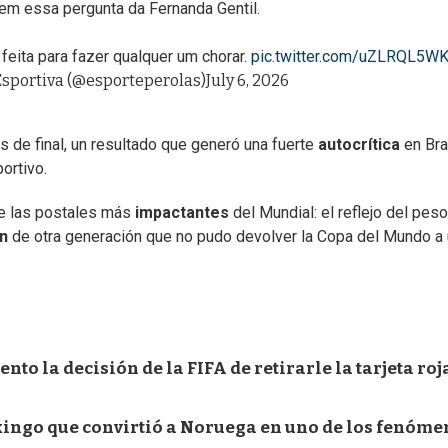
m essa pergunta da Fernanda Gentil.
feita para fazer qualquer um chorar.
pic.twitter.com/uZLRQL5W
Esportiva (@esporteperolas)
July 6, 2026
 de final, un resultado que generó una fuerte
autocrítica
en Bra
ortivo.
de las postales más
impactantes
del Mundial: el reflejo del pes
ón
de otra generación que no pudo devolver la Copa del Mundo a
to la decisión de la FIFA de retirarle la tarjeta roj
vikingo que convirtió a Noruega en uno de los fenóm