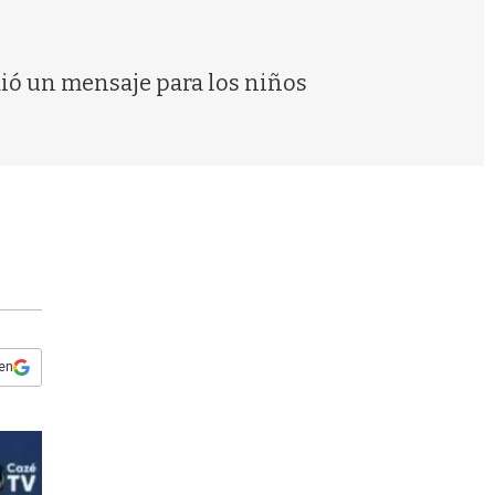
s
q
u
e
ió un mensaje para los niños
d
a
 en