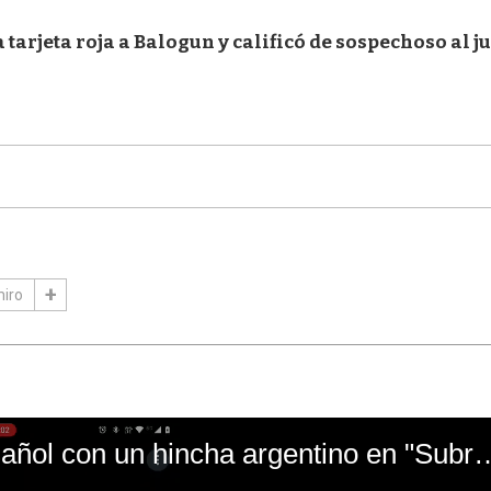
tarjeta roja a Balogun y calificó de sospechoso al j
iro
El mal momento de Yanina Gasañol con un hin