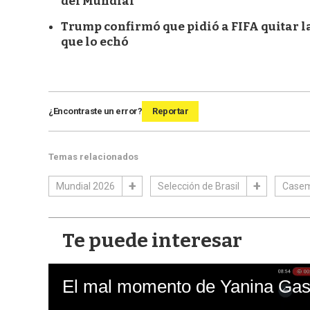
del Mundial
Trump confirmó que pidió a FIFA quitar la 
que lo echó
¿Encontraste un error?
Reportar
Temas relacionados
Mundial 2026
Selección de Brasil
Casem
Te puede interesar