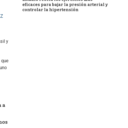
eficaces para bajar la presión arterial y
controlar la hipertensión
KZ
sil y
o que
 uno
a a
enos