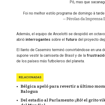
Pô, mas que sacanage
Foi no melhor estilo programa de domingo à tarde 
— Pérolas da Imprensa 
Además, el equipo de Ancelotti se despidió en octavos
abrió
interrogantes
sobre el
futuro
del proyecto dep
El llanto de Casemiro terminó convirtiéndose en una 
supone vestir la camiseta de Brasil y de la
frustraci
de los países más futboleros del planeta.
RELACIONADAS
Bélgica apeló para revertir a último momen
Balogun
Del estadio al Parlamento: ¡Ró! el grito 