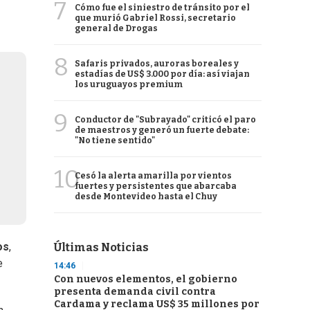
7
Cómo fue el siniestro de tránsito por el
que murió Gabriel Rossi, secretario
general de Drogas
8
Safaris privados, auroras boreales y
estadías de US$ 3.000 por día: así viajan
los uruguayos premium
9
Conductor de "Subrayado" criticó el paro
de maestros y generó un fuerte debate:
"No tiene sentido"
10
Cesó la alerta amarilla por vientos
fuertes y persistentes que abarcaba
desde Montevideo hasta el Chuy
os
,
Últimas Noticias
e
14:46
Con nuevos elementos, el gobierno
presenta demanda civil contra
Cardama y reclama US$ 35 millones por