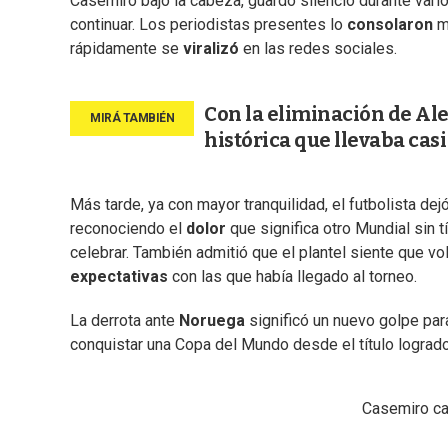
Casemiro bajó la cabeza, guardó silencio durante vari
continuar. Los periodistas presentes lo
consolaron
mi
rápidamente se
viralizó
en las redes sociales.
Con la eliminación de Al
histórica que llevaba casi
Más tarde, ya con mayor tranquilidad, el futbolista dej
reconociendo el
dolor
que significa otro Mundial sin 
celebrar. También admitió que el plantel siente que vo
expectativas
con las que había llegado al torneo.
La derrota ante
Noruega
significó un nuevo golpe par
conquistar una Copa del Mundo desde el título logra
Casemiro ca