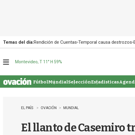
Temas del día:
Rendición de Cuentas
Temporal causa destrozos
Montevideo, T 11° H 59%
M
e
n
u
Fútbol
Mundial
Selección
Estadisticas
Agenda
EL PAÍS
OVACIÓN
MUNDIAL
El llanto de Casemiro t