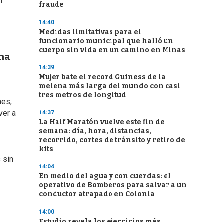
n
fraude
14:40
Medidas limitativas para el
funcionario municipal que halló un
cuerpo sin vida en un camino en Minas
cha
14:39
Mujer bate el record Guiness de la
melena más larga del mundo con casi
tres metros de longitud
nes,
ver a
14:37
La Half Maratón vuelve este fin de
semana: día, hora, distancias,
recorrido, cortes de tránsito y retiro de
kits
 sin
14:04
En medio del agua y con cuerdas: el
operativo de Bomberos para salvar a un
conductor atrapado en Colonia
14:00
Estudio revela los ejercicios más