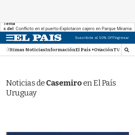
Tema
s del
Conflicto en el puerto
Explotaron cajero en Parque Miramar
día:
M
Suscribite al 50% OFF
Ingresar
e
n
Últimas Noticias
Información
El País +
Ovación
TV Show
M
u
o
s
t
r
Noticias de
Casemiro
en El País
a
r
Uruguay
b
�
s
q
u
e
d