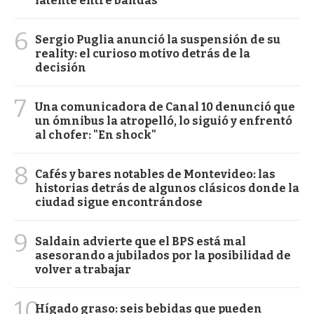
latente entre bandas
6
Sergio Puglia anunció la suspensión de su
reality: el curioso motivo detrás de la
decisión
7
Una comunicadora de Canal 10 denunció que
un ómnibus la atropelló, lo siguió y enfrentó
al chofer: "En shock"
8
Cafés y bares notables de Montevideo: las
historias detrás de algunos clásicos donde la
ciudad sigue encontrándose
9
Saldain advierte que el BPS está mal
asesorando a jubilados por la posibilidad de
volver a trabajar
10
Hígado graso: seis bebidas que pueden