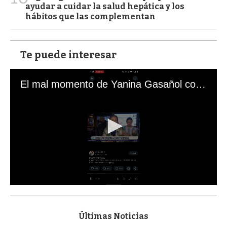
ayudar a cuidar la salud hepática y los
hábitos que las complementan
Te puede interesar
El mal momento de Yanina Gasañol con un hincha argentino en "Subrayado"
0
s
e
c
Últimas Noticias
o