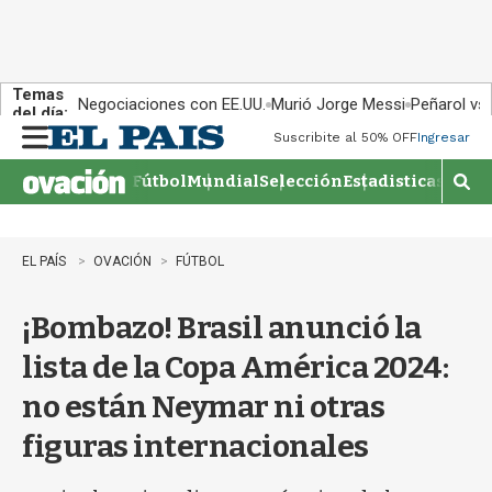
Temas
Negociaciones con EE.UU.
Murió Jorge Messi
Peñarol vs
del día:
Suscribite al 50% OFF
Ingresar
M
e
Fútbol
Mundial
Selección
Estadisticas
Agen
n
M
u
o
s
t
EL PAÍS
OVACIÓN
FÚTBOL
r
a
¡Bombazo! Brasil anunció la
r
b
lista de la Copa América 2024:
�
s
no están Neymar ni otras
q
u
figuras internacionales
e
d