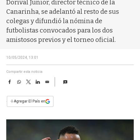
a
Dorival Junior, director técnico de la
Canarinha, se adelantó al resto de sus
colegas y difundió la nómina de
futbolistas convocados para los dos
amistosos previos y el torneo oficial.
10/05/2024, 13:01
Compartir esta noticia
F
W
T
L
E
a
h
w
i
m
c
a
i
n
a
e
t
t
k
i
+
Agregar El País en
b
s
t
e
l
o
A
e
d
o
p
r
I
k
p
n