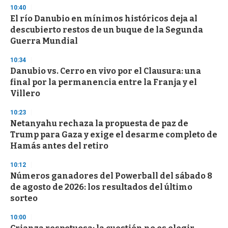
n
10:40
d
El río Danubio en mínimos históricos deja al
s
o
descubierto restos de un buque de la Segunda
f
Guerra Mundial
3
3
s
10:34
e
Danubio vs. Cerro en vivo por el Clausura: una
c
final por la permanencia entre la Franja y el
o
n
Villero
d
s
10:23
Netanyahu rechaza la propuesta de paz de
Trump para Gaza y exige el desarme completo de
Hamás antes del retiro
10:12
Números ganadores del Powerball del sábado 8
de agosto de 2026: los resultados del último
sorteo
10:00