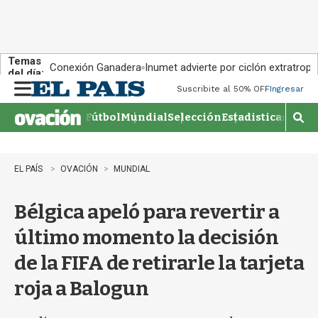
Temas
Conexión Ganadera
Inumet advierte por ciclón extratropi
del día:
Suscribite al 50% OFF
Ingresar
M
e
Fútbol
Mundial
Selección
Estadisticas
Agen
n
M
u
o
s
t
EL PAÍS
OVACIÓN
MUNDIAL
r
a
Bélgica apeló para revertir a
r
b
último momento la decisión
�
s
de la FIFA de retirarle la tarjeta
q
u
roja a Balogun
e
d