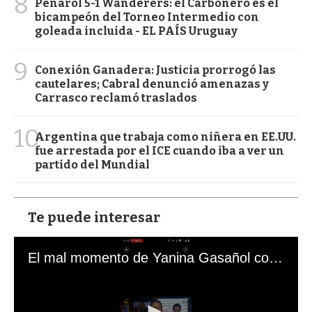
8
Peñarol 5-1 Wanderers: el Carbonero es el
bicampeón del Torneo Intermedio con
goleada incluida - EL PAÍS Uruguay
9
Conexión Ganadera: Justicia prorrogó las
cautelares; Cabral denunció amenazas y
Carrasco reclamó traslados
10
Argentina que trabaja como niñera en EE.UU.
fue arrestada por el ICE cuando iba a ver un
partido del Mundial
Te puede interesar
El mal momento de Yanina Gasañol con un hincha argentino en "Subrayado"