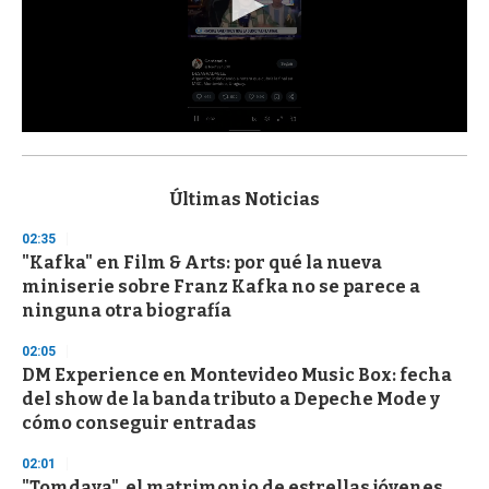
0
s
e
c
Últimas Noticias
o
n
02:35
d
"Kafka" en Film & Arts: por qué la nueva
s
o
miniserie sobre Franz Kafka no se parece a
f
ninguna otra biografía
3
3
s
02:05
e
DM Experience en Montevideo Music Box: fecha
c
del show de la banda tributo a Depeche Mode y
o
n
cómo conseguir entradas
d
s
02:01
"Tomdaya", el matrimonio de estrellas jóvenes