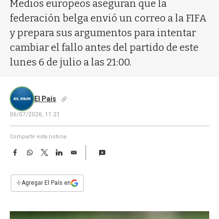
a
Medios europeos aseguran que la
federación belga envió un correo a la FIFA
y prepara sus argumentos para intentar
cambiar el fallo antes del partido de este
lunes 6 de julio a las 21:00.
El País
06/07/2026, 11:21
Compartir esta noticia
F
W
T
L
E
a
h
w
i
m
c
a
i
n
a
e
t
t
k
i
+
Agregar El País en
b
s
t
e
l
o
A
e
d
o
p
r
I
k
p
n