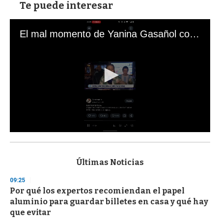
Te puede interesar
El mal momento de Yanina Gasañol con un hincha argentino en "Subrayado"
0
s
e
c
Últimas Noticias
o
n
09:25
d
Por qué los expertos recomiendan el papel
s
o
aluminio para guardar billetes en casa y qué hay
f
que evitar
3