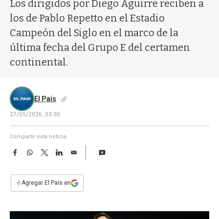
a
Los dirigidos por Diego Aguirre reciben a
los de Pablo Repetto en el Estadio
Campeón del Siglo en el marco de la
última fecha del Grupo E del certamen
continental.
El País
27/05/2026, 03:00
Compartir esta noticia
F
W
T
L
E
a
h
w
i
m
c
a
i
n
a
e
t
t
k
i
+
Agregar El País en
b
s
t
e
l
o
A
e
d
o
p
r
I
k
p
n