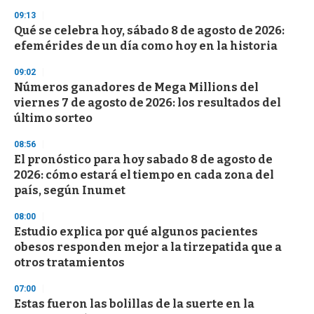
3
s
09:13
e
Qué se celebra hoy, sábado 8 de agosto de 2026:
c
efemérides de un día como hoy en la historia
o
n
d
09:02
s
Números ganadores de Mega Millions del
viernes 7 de agosto de 2026: los resultados del
último sorteo
08:56
El pronóstico para hoy sabado 8 de agosto de
2026: cómo estará el tiempo en cada zona del
país, según Inumet
08:00
Estudio explica por qué algunos pacientes
obesos responden mejor a la tirzepatida que a
otros tratamientos
07:00
Estas fueron las bolillas de la suerte en la