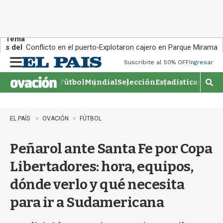
Tema
s del
Conflicto en el puerto
Explotaron cajero en Parque Miramar
día:
Suscribite al 50% OFF
Ingresar
M
e
Fútbol
Mundial
Selección
Estadisticas
Agen
n
M
u
o
s
t
EL PAÍS
OVACIÓN
FÚTBOL
r
a
Peñarol ante Santa Fe por Copa
r
b
Libertadores: hora, equipos,
�
s
dónde verlo y qué necesita
q
u
para ir a Sudamericana
e
d